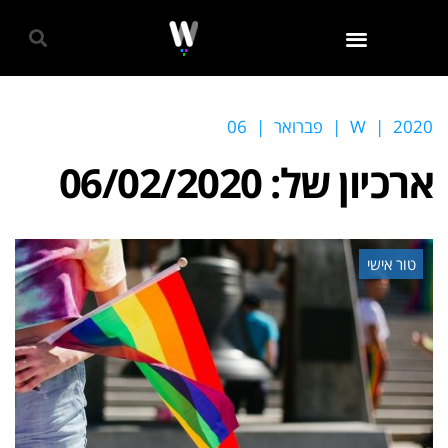
גאווה 2024
2020
|
W
|
פברואר
|
06
ארכיון של:
06/02/2020
טור אישי