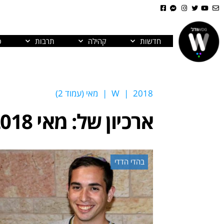
חדשות
קהילה
תרבות
פ
2018
|
W
|
מאי (עמוד 2)
ארכיון של:
מאי 2018
בהדי הדדי