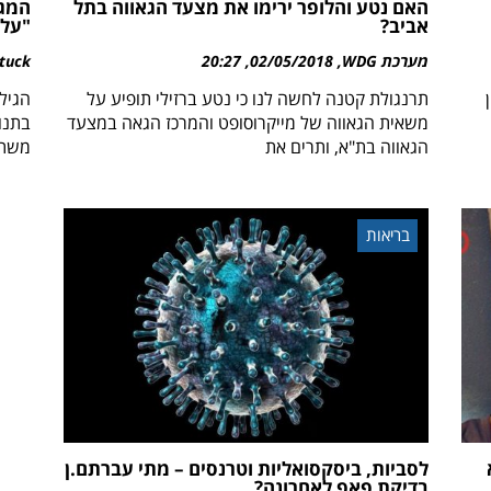
האם נטע והלופר ירימו את מצעד הגאווה בתל
אביב?
"על 
מערכת WDG
02/05/2018
20:27
tuck
תרנגולת קטנה לחשה לנו כי נטע ברזילי תופיע על
משאית הגאווה של מייקרוסופט והמרכז הגאה במצעד
בתנו
הגאווה בת"א, ותרים את
משתתפ
בריאות
לסביות, ביסקסואליות וטרנסים – מתי עברתם.ן
בדיקת פאפ לאחרונה?