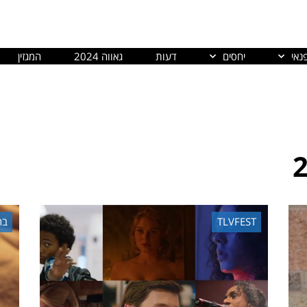
נאי
יחסים
דעות
גאווה 2024
המגזין
TLVFEST
בר