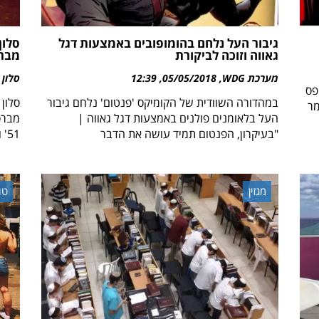
גיבור העל נלחם בהומופובים באמצעות דגל
סלון
גאווה וזוכה לביקורת
מבר
מערכת WDG
05/05/2018
12:39
סלון 
פס
במהדורה השוודית של הקומיקס 'פנטום' נלחם גיבור
סלון
מר
העל בלאומנים פולנים באמצעות דגל גאווה |
מברס
"בעיקרון, הפנטום תמיד עושה את הדבר
51' ולדמות המלח בתרבות
מגזין
טו