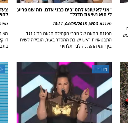
"אני לא שונא להט"בים כבני אדם. מה שמפריע
צעדת
לי הוא נשיאת הדגל"
להשת
מערכת WDG
04/05/2018
18:21
מאיה
הפגנת מחאה של חברי הקהילה הגאה בר"ג נגד
מאיה
פש
התבטאויות ראש ישיבת ההסדר בעיר, הובילה לשיח
דווק
בין יוזמי ההפגנה לבין תלמידי
בתבי
אירוויזיון
CK