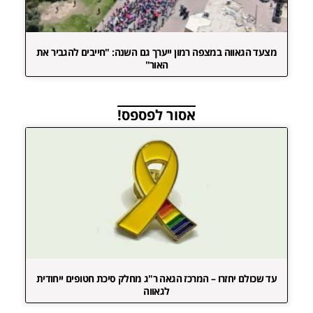
מצעד הגאווה במצפה רמון ייערך גם השנה: "חייבים להגביר את
האור"
אסור לפספס!
עד שכולם יחזרו – המרכז הגאה ר"ג מחלק סיכת חטופים ייחודית
לגאווה