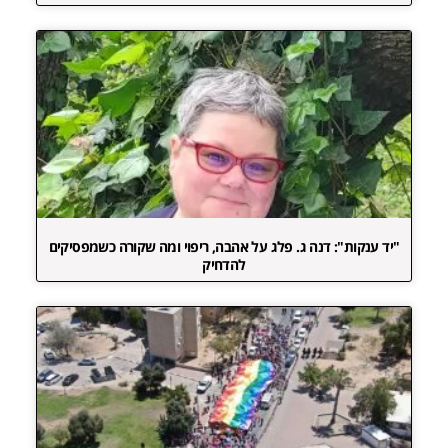
"יד ענקות": דנה ג. פלג על אהבה, ריפוי ומה שקורה כשמפסיקים
להדחיק