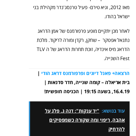
מאז 2012, וגיא טירם- פעיל טרנסג'נדר מקהילת בני
ישראל בהודו.
לאחר מכן יתקיים מופע פרפורמנס של אמן הדראג
נתנאל אפטקר – שחקן, רקדן ומורה לריקוד. מלכת
הדראג מיס אינדיה, זוכת תחרות הדראג של ה TLV
Fest השנייה.
הרצאה+ פאנל דיונים ופרפורמנס דראג הודי
|
בית אריאלה – קומה שנייה, חדר סדנאות |
16.4.19, בשעה 19:15 | הכניסה חופשית!
עוד בנושא:
"יד ענקות": דנה ג. פלג על
אהבה, ריפוי ומה שקורה כשמפסיקים
להדחיק