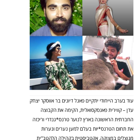
עוד בערב הייחודי יתקיים פאנל דיונים בר אווסקר יצחק
עדן – קווירית פאנסקסואלית, הקימה את הקבוצה
החברתית הראשונה בארץ לנוער טרנס*גנדרי וריכזה
את תחום הטרנס*יות בעלם למען נערים ונערות
מנוצלים במצוקה. אקטביסטית בקהילה הלהטב"ית