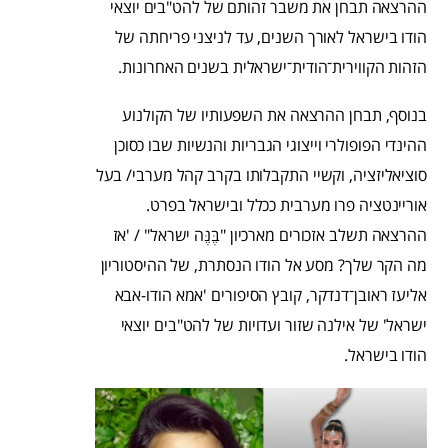
ההרצאה תבחן את משבר זהותם של להט"בים יוצאי
הודו בישראל לאורך השנים, עד לניצני פריחתה של
הזהות הקווירית־הודית־ישראלית בשנים האחרונות.
בנוסף, תבחן ההרצאה את השפעותיו של הקולנוע
ההינדי הפופולרי וייצוגי הגבריות והנשיות שבו כסוכן
סוציאליזציה, וקשיי התקבלותו בקרב קהל מערבי/ בעל
אוריינטציה פרו מערבית ככלל ובישראל בפרט.
ההרצאה תשלב אזכורים מארכיון "בֶּנֶּה ישראל" / 'אז
מה הקר שלך? מסע אל הודו הנסתרת, של ההיסטוריון
אליעז ראובן־דנדקר, קובץ הסיפורים 'אמא הודו-אבא
ישראל' של אילנה שזור ועדויות של להט"בים יוצאי
הודו בישראל.