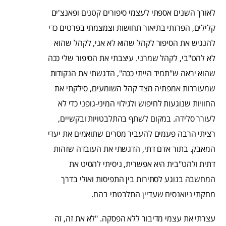
לאורך השנים אספתי לעצמי סיפורים קטנים ופאנצ'ים
קלילים, הפרזתי בתיאור תחושות וצמצמתי בפרטים כדי
להנגיש את הסיפור לקהל שהוא לא אני, לקהל שהוא
לא להט"בי, לקהל שמרני. עיצבתי את הסיפור שלי ככה
שהוא יראה ש"תמיד הייתי ככה", הדגשתי את הנקודות
שמעוררות אמפתיה מצד קהל השומעים, סילקתי את
החוויות שנוגעות לחיפוש ולגילוי המיני-גופני כדי לא
לעורר סלידה. במקום לשתף בהתלבטויות ובקשיים,
רציתי הרבה פעמים להעביר מסרים שתואמים את יעדי
המאבק. בתור אדם דתי, הדגשתי את העובדה שזהות
דתית ולהט"בית היא אפשרית, ניסיתי להסיט את
המחשבה בנוגע לסתירות בין התפיסות ואולי בדרך
מחקתי ניואנסים שעדיין התלבטתי בהם.
עצרתי את עצמי מדיבור ללא הפסקה. "לא את זה, זה