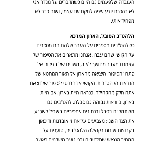
העובדה שלפעמים גם היום כשמדברים על מגדר אני
לא בהכרח יודע איפה למקם את עצמי, ושזה כבר לא
מפחיד אותי.
הלהט"ב הסובל, הארון המדכא
כשלהט"בים מספרים על העבר שלהם הם מספרים
על הקושי שהם עברו. אנחנו מתארים את הסיפור של
עצמנו כמעבר מחושך לאור, משנים של בדידות אל
פתרון הסיפור: היציאה מהארון אל האור המחטא של
הנראות הלהט"בית. הקושי אינהרנטי לסיפור שלנו: אם
אתה חלק מהקהילה, כנראה היית בארון. אם היית
בארון, בוודאות גבוהה גם סבלת. להט"בים גם
משתמשים בסבל ובנתונים אמפיריים בשביל לשכנע
את הצד השני: מצביעים על אחוזי אובדנות ודיכאון
בקבוצות שונות בקהילה הלהט"בית, טוענים על
המחיר הנפשי שתלמידים ובני נוער משלמים כאשר