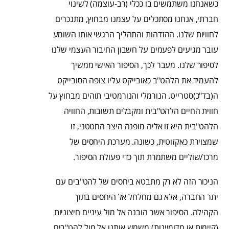
כשאנחנו משתמשים בו ככלי (רב-עוצמה) לשינוי
חברתי, אנחנו מסתכלים על עצמנו מבחוץ, מתנכרים
לחוויות שלנו. ההזדהות והתהליך הרגשי אותו השומע
עובר מגיעים לפעמים על חשבון החיבור העצמי שלנו
לסיפור שלנו. מעבר לכך, הסיפור האישי ממשיך
להעמיד את הלהט"ב כאובייקט עליו צופה הסובייקט
ה(בד"כ)סטרייט. הנורמלי והנורמטיבי תוהים מבחוץ על
חווית החיים הלהט"בית ומקבלים תשובות, החוויה
הלהט"בית היא זו אליה מופנה היצר החטטני, זו
שמצוירת כאקזוטית, כשונה. מערכת היחסים של
מרכז/שוליים משתמרת תוך כדי פעולת הסיפור.
הניכור הזה לא רק מתבטא ביחסים של להט"בים עם
יתר החברה, אלא גם מחלחל אל היחסים בתוך
הקהילה. הסיפור אשר הובנה אל מול עיניים חיצוניות
(קיימות או מדומיינות) משמש אותנו אל מול להט"בים