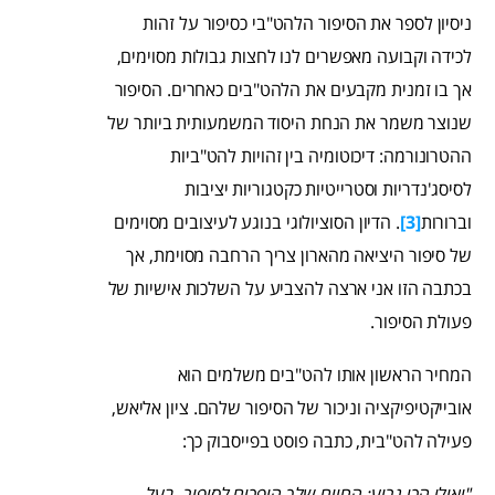
ניסיון לספר את הסיפור הלהט"בי כסיפור על זהות
לכידה וקבועה מאפשרים לנו לחצות גבולות מסוימים,
אך בו זמנית מקבעים את הלהט"בים כאחרים. הסיפור
שנוצר משמר את הנחת היסוד המשמעותית ביותר של
ההטרונורמה: דיכוטומיה בין זהויות להט"ביות
לסיסג'נדריות וסטרייטיות כקטגוריות יציבות
וברורות
[3]
. הדיון הסוציולוגי בנוגע לעיצובים מסוימים
של סיפור היציאה מהארון צריך הרחבה מסוימת, אך
בכתבה הזו אני ארצה להצביע על השלכות אישיות של
פעולת הסיפור.
המחיר הראשון אותו להט"בים משלמים הוא
אובייקטיפיקציה וניכור של הסיפור שלהם. ציון אליאש,
פעילה להט"בית, כתבה פוסט בפייסבוק כך:
"ואולי הכי גרוע: החיים שלך הופכים לסיפור. בעל