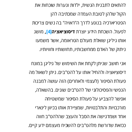
להתאים לתבנית הנשית, ילדות ונערות שוכחות את
הקול שלהן לטובת העמדה שמכתיבה להן
הפטריארכיה בנוגע לדרך ה"ראויה" בה נשים צריכות
לפעול. השכחת הידע יוצרת
דיסוציאציה
[4]
,
מושג
אותו גיליגן שואלת מעולם הטראומה, אשר משמעו
ניתוק של האדם ממחשבותיו, תחושותיו וחוויותיו.
אני חושב שניתן לקחת את השימוש של גיליגן במונח
דיסוציאציה ולהחיל אותו על להט"בים. ניתן לשאול מה
פעולת הסיפור (לעצמי ולאחרים) הזה עושה למבנה
הנפשי והפסיכולוגי של להט"בים שונים. בהשאלה,
אפשר להצביע על פעולת הסיפור שמשטיחה
מורכבויות והתלבטויות, שמציירת אותו בכיוון לינארי
אחד ושמדגישה את הסבל והעצב שהלהט"ב חווה
ככזאת שדורשת מלהט"בים להשכיח מעצמם ידע קיים.