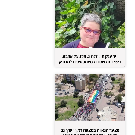
"יד ענקות": דנה ג. פלג על אהבה,
ריפוי ומה שקורה כשמפסיקים להדחיק
מצעד הגאווה במצפה רמון ייערך גם