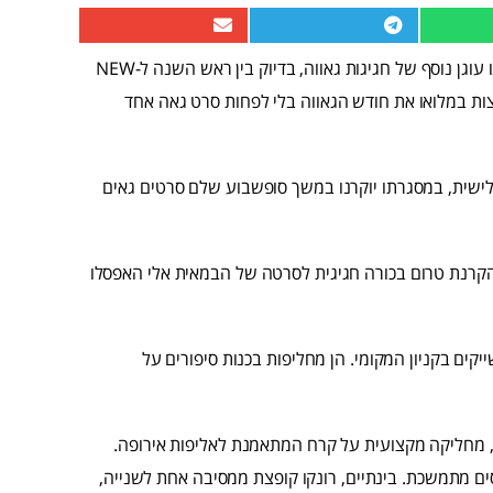
הפסטיבל הבינלאומי לקולנוע גאה עבר לחודשי החורף ומספק לנו עוגן נוסף של חגיגות גאווה, בדיוק בין ראש השנה ל-NEW
יכולים למצות במלואו את חודש הגאווה בלי לפחות סרט גאה אחד
לישית, במסגרתו יוקרנו במשך סופשבוע שלם סרטים גאים
ים ה-23 עד ה-25 ביוני, ייפתח עם הקרנת טרום בכורה חגיגית לסרטה של הבמאית אלי האפסלו
ייקים בקניון המקומי. הן מחליפות בכנות סיפורים על
, מחליקה מקצועית על קרח המתאמנת לאליפות אירופה.
מתמשכת. בינתיים, רונקו קופצת ממסיבה אחת לשנייה,