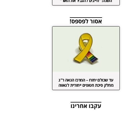
השנה: "חייבים להגביר את האור"
אסור לפספס!
עד שכולם יחזרו – המרכז הגאה ר"ג
מחלק סיכת חטופים ייחודית לגאווה
עקבו אחרינו