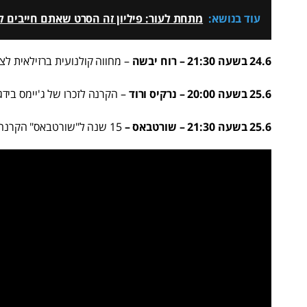
עוד בנושא:
מתחת לעור: פיליון זה הסרט שאתם חייבים לר
24.6 בשעה 21:30 – רוח יבשה
– מחווה קולנועית ברזילאית לציו
25.6 בשעה 20:00 – נרקיס ורוד
– הקרנה לזכרו של ג'יימס בידגוד (2022-1933) יצירתו פורצת הדרך מש
25.6 בשעה 21:30 – שורטבאס –
15 שנה ל"שורטבאס" הקרנה מיוחדת לסרט הפולחן של ג'ון קמרון מיצ'טל.