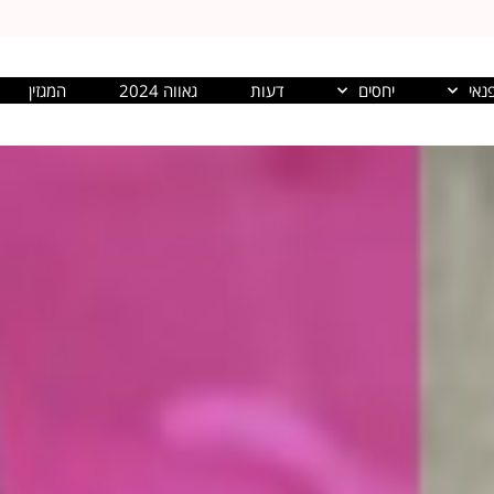
נאי
יחסים
דעות
גאווה 2024
המגזין