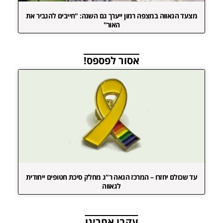
מצעד הגאווה במצפה רמון ייערך גם השנה: "חייבים להגביר את
האור"
אסור לפספס!
עד שכולם יחזרו – המרכז הגאה ר"ג מחלק סיכת חטופים ייחודית
לגאווה
עקבו אחרינו