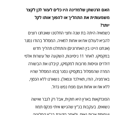
האם הרגשתן שלמדינה היו כלים לעזור לכן לקצר
משמעותית את התהליך או להפוך אותו לקל
יותר?
כשמאיה היתה בת שנה וחצי החלטנו שאנחנו רוצים
להביא לעולם אח או אחות למאיה. המסלול בהודו נסגר
(אנחנו היינו בין האחרונים) והתחלנו תהליך חדש
במקסיקו. לאחר 11 ניסיונות, השקעה של עשרות אלפי
דולרים וטיסות מרובות למקסיקו, קיבלנו את הבשורה
המרה שהמסלול במקסיקו נסגר (כמו המסלול שהיו
בארמניה, הודו, תאילנד ונפאל). נשארנו ללא הכסף,
ללא אח או אחות ועם מפח נפש גדול.
הפונדקאות בארץ היא חוקית, אבל רק לגבר ואישה
נשואים. בעקבות בג"ץ שהגישו איתי פנקס תמוז
ועמותת אבות גאים, ולאחר ביקורת בג"ץ החליטה