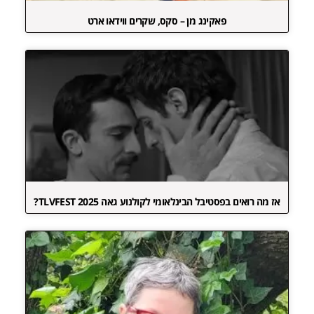
פאקינג מן – סקס, שקרים ווידאו ארט
אז מה רואים בפסטיבל הבינלאומי לקולנוע גאה TLVFEST 2025?