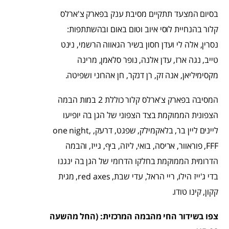
בסיום המצעד תתקיים מסיבת ענק בפארק צ'ארלס
קלור בהנחיית לוסי איוב וטום באום ובהשתתפות:
נסרין, אלה לי ועדן חסון בשיר הגאווה הרשמי, נינט
טייב, נגה ארז, עדן אלנה, נופר סלאמן, מרינה
מקסימיליאן, אנה זק, רן דנקר, חן אהרוני ושפיטה.
המסיבה בפארק צ'ארלס קלור כוללת 2 במות הבמה
הצפונית הממוקמת בצד הצפוני של הגן בה יופיעו
ליינים ליין בר, בלאקמילק, שפגט, דרעק, one night,
FFF, פוראוור, אריסה, בואי, ליזה, ביף, גייז, והבמה
הדרומית הממוקמת בחלקו הדרומי של הגן בה ינגנו
בדי ג'ייז הילו, ריי הראל, עדי שבת, red axes, מגית
קקון, קינו טודו.
צפו בשידור החי מהבמה המרכזית: (החל מהשעה