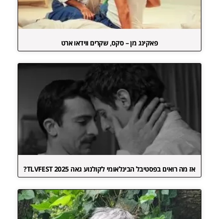
פאקינג מן – סקס, שקרים ווידאו ארט
אז מה רואים בפסטיבל הבינלאומי לקולנוע גאה TLVFEST 2025?