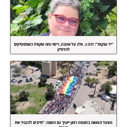
"יד ענקות": דנה ג. פלג על אהבה, ריפוי ומה שקורה כשמפסיקים
להדחיק
מצעד הגאווה במצפה רמון ייערך גם השנה: "חייבים להגביר את