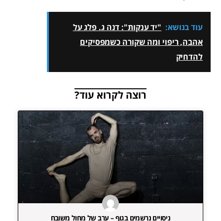
עוד בנושא:
"יד ענקות": דנה ג. פלג על
אהבה, ריפוי ומה שקורה כשמפסיקים
להדחיק
רוצה לקרוא עוד?
ניסויים נרשמים בגוף – ערב של מחול משובח