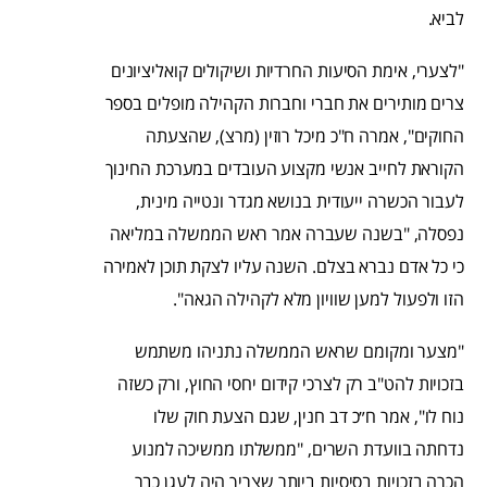
לביא.
"לצערי, אימת הסיעות החרדיות ושיקולים קואליציונים
צרים מותירים את חברי וחברות הקהילה מופלים בספר
החוקים", אמרה ח"כ מיכל רוזין (מרצ), שהצעתה
הקוראת לחייב אנשי מקצוע העובדים במערכת החינוך
לעבור הכשרה ייעודית בנושא מגדר ונטייה מינית,
נפסלה, "בשנה שעברה אמר ראש הממשלה במליאה
כי כל אדם נברא בצלם. השנה עליו לצקת תוכן לאמירה
הזו ולפעול למען שוויון מלא לקהילה הגאה".
"מצער ומקומם שראש הממשלה נתניהו משתמש
בזכויות להט"ב רק לצרכי קידום יחסי החוץ, ורק כשזה
נוח לו", אמר ח״כ דב חנין, שגם הצעת חוק שלו
נדחתה בוועדת השרים, "ממשלתו ממשיכה למנוע
הכרה בזכויות בסיסיות ביותר שצריך היה לעגן כבר