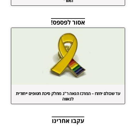
האור"
אסור לפספס!
עד שכולם יחזרו – המרכז הגאה ר"ג מחלק סיכת חטופים ייחודית
לגאווה
עקבו אחרינו