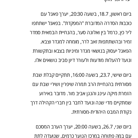
ביום ראשון, 18.7, בשעה 20:30, יערך פאנל עם
כוכבות הסדרה המדוברת "המפקדת". בפאנל ישתתפו
ליר כץ, כרמל בין ואלונה סער, בהנחיית הבמאית סמדר
זמיר ובהשתתפות זאב לרר, מומחה למגדר וצבא.
הפאנל יעסוק בנושאי מגדר ומיניות בצבא ובתקשורת
ונועד להעלות מודעות ולעורר דיון סביב נושאים אלו.
ביום שישי, 23.7, בשעה 16:00, תתקיים קבלת שבת
מסורתית בהנחיית הרב תמרה שיפרין ושירי שבת עם
הזמרת מיקה עינג והנגן אביב מור. מדובר באירוע
שמתקיים מדי שנה ונועד לחבר בין חברי הקהילה דרך
נקודת המבט היהודית-מסורתית.
ביום שני, 26.7, בשעה 20:00, יערך הערב המסכם
עם במה פתוחה במרכז הנוער כרמים, שנועדה לתת