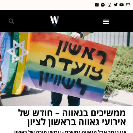
גאווה 2024
ממשיכים בגאווה – חודש של
אירועי גאווה בראשון לציון
יוני נגמר אבל הגאווה נמשכת - עכשיו תורה של ראשון