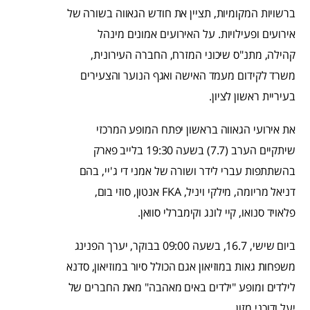
ברשויות המקומיות, תציין את חודש הגאווה בשורה של
אירועים ופעילויות. על האירועים אמונים מינהל
קהילה, מתנ"ס שיכוני המזרח, החברה העירונית,
משרד לקידום מעמד האישה ואגף הנוער והצעירים
בעיריית ראשון לציון.
את אירועי הגאווה בראשון יפתח המופע המרכזי
שיתקיים הערב (7.7) בשעה 19:30 בלייב פארק
בהשתתפות עברי לידר ושורה של אמני די ג'יי, בהם
דניאל מריומה, מילקי ויניל, FKA אנטון, סוזי בום,
פלאויד סנואו, קיי לונג וקימברלי סוואן.
ביום שישי, 16.7, בשעה 09:00 בבוקר, יערך הפנינג
משפחות גאות במוזיאון אגם הכולל סיור במוזיאון, סדנא
לילדים ומופע "ילדים באים מאהבה" מאת החברים של
יעל ודוכני מזון.