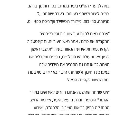
במה לנוער להט"בי בעיר במרחב בטוח ותומך בו הם
יכולים ליצור ולשתף רעיונות. בערב ישתתפו DJ
מריומה, סוזי בום, גיילורד
רוטשילד וקלריסה סנואוויט.
"אנחנו גאים להיות עיר שוויונית ופלורליסטית
המקבלת את כולם", אמר ראש העירייה, רז קינסטליך,
לקראת פתיחת אירועי הגאווה בעיר, "תושבי ראשון
לציון מאז ומעולם היו סובלניים, מכילים ומקבלים את
האחר. כך אנחנו גם מחנכים את הילדים שלנו
במערכת החינוך ולשמחתי הדבר בא לידי ביטוי במדד
יחס הרשות לקהילה הגאה".
"אני שמחה שהשנה אנחנו חוזרים לאירועים באוויר
הפתוח" הוסיפה חברת מועצת העיר, אילנית הרוש,
המחזיקה בתיק בריאות הציבור והלהט"ב, "אירועי