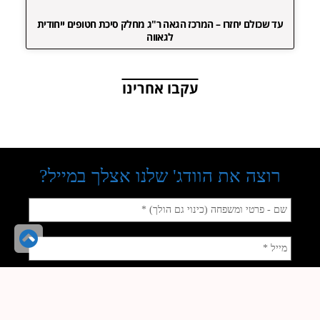
עד שכולם יחזרו – המרכז הגאה ר"ג מחלק סיכת חטופים ייחודית
לגאווה
עקבו אחרינו
גל
לר
הע