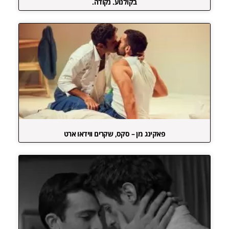
בקולנוע. נקודה.
פאקינג מן – סקס, שקרים ווידאו ארט