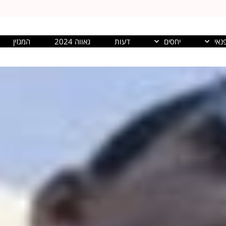
נאי
יחסים
דעות
גאווה 2024
המגזין