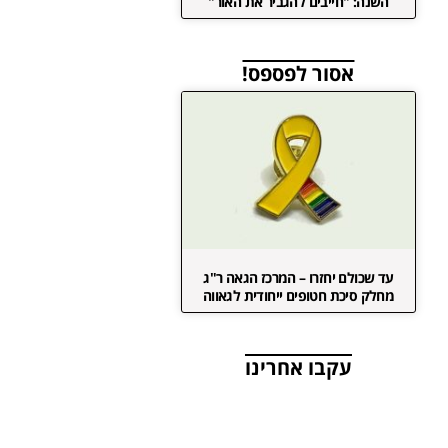
השנה: "חייבים להגביר את האור"
אסור לפספס!
עד שכולם יחזרו – המרכז הגאה ר"ג
מחלק סיכת חטופים ייחודית לגאווה
עקבו אחרינו