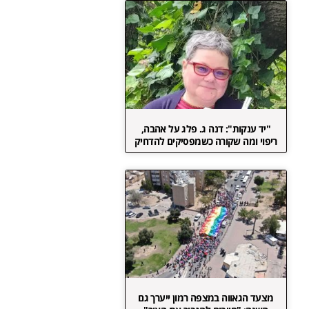
"יד ענקות": דנה ג. פלג על אהבה,
ריפוי ומה שקורה כשמפסיקים להדחיק
מצעד הגאווה במצפה רמון ייערך גם