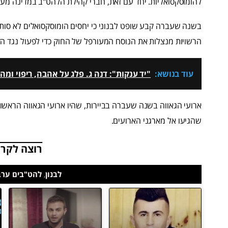
להומוסקסואליות. יחד עם זאת, חברי קהילת הלהט"ב במדינה מע
בשנה שעברה קבע שופט לבנוני כי יחסים הומוסקסואלים לא סו
הרשויות מנצלות את הנוסח המעורפל של החוק כדי לפעול נגד ה
עוד בנושא:
"יד ענקות": דנה ג. פלג על אהבה, ריפוי ו
ארועי הגאווה בשנה שעברה בביירות, שהיו ארועי הגאווה הראשונ
שהגיעו אל מארגני הארועים.
רוצה לקרו
לבנון
,
להט"בים ערב