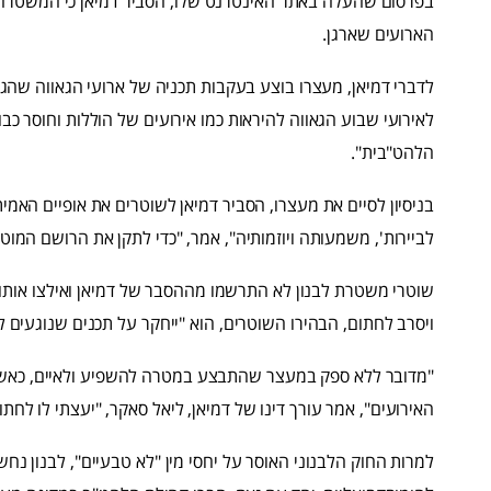
בפרסום שהעלה באתר האינטרנט שלו, הסביר דמיאן כי המשטרה 
הארועים שארגן.
לדברי דמיאן, מעצרו בוצע בעקבות תכניה של ארועי הגאווה שהגי
לאירועי שבוע הגאווה להיראות כמו אירועים של הוללות וחוסר כב
הלהט"בית".
בניסיון לסיים את מעצרו, הסביר דמיאן לשוטרים את אופיים האמי
לביירות', משמעותה ויוזמותיה", אמר, "כדי לתקן את הרושם המו
שוטרי משטרת לבנון לא התרשמו מההסבר של דמיאן ואילצו אותו 
ויסרב לחתום, הבהירו השוטרים, הוא "ייחקר על תכנים שנוגעים 
"מדובר ללא ספק במעצר שהתבצע במטרה להשפיע ולאיים, כאש
האירועים", אמר עורך דינו של דמיאן, ליאל סאקר, "יעצתי לו לחתום
למרות החוק הלבנוני האוסר על יחסי מין "לא טבעיים", לבנון נח