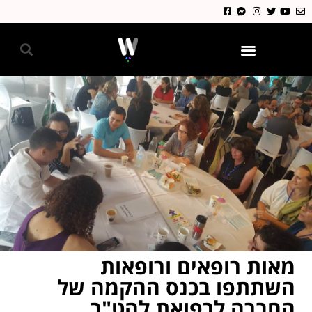
גאווה 2024
מאות רופאים ורופאות
השתתפו בכנס ההקמה של
החברה לרפואת להט"ב