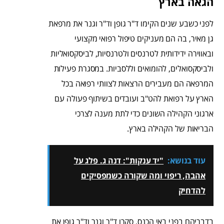
הגאה בארץ
לפני כשבע שנים הקימו ד"ר גופן וד"ר וגנר את מרפאת
גן מאיר, בה הם מעניקים טיפול רפואי מקצועי
ובאווירה ידידותית לטרנסים ולטרנסיות, לביסקסואליות
ולביסקסואלים, להומואים וללסביות. במסגרת פעילות
המרפאה הם מעבירים הרצאות לצוותי רפואה בכל
הארץ על רפואת להט"ב ועובדים בשיתוף פעולה עם
ארגוני הקהילה השונים כדי לתת מענה לצרכי
הבריאות של הקהילה בארץ.
עוד בנושא:
"יד ענקות": דנה ג. פלג על
אהבה, ריפוי ומה שקורה כשמפסיקים
להדחיק
בדבריהם בפני באי הכנס, סקרו ד"ר וגנר וד"ר גופן את