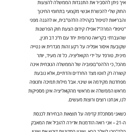
איך ניתן להסביר את התנגדות הממשלה להצעות
החוק שלי להכשרת אנשי מקצועי בתחומי החינוך
והבריאות לטיפול בקהילה הלהט"בית, או להגנה מפני
"טיפולי המרה"? אפילו קידום הצעת חוק הפרשנות
שהעברתי בקריאה טרומית יחד עם ח"כ דב חנין,
שקובעת איסור אפליה על רקע זהות מגדרית או נטייה
מינית, טורפד על ידי הקואליציה. כל זה מעיד, יותר
מהכל, כי הלהט"בופוביה של הממשלה הנוכחית אינה
קשורה רק לווטו מצד החרדים והדתיים, אלא נובעת
מפחדנות מקידמה או שינוי. אבל מילות תמיכה וחנופה
מראש הממשלה או מראשי מהקואליציה אינן מספיקות
לנו, אנחנו רוצים ורוצות מעשים.
כשאני מסתכלת קדימה על תוצאות הבחירות לכנסת
ה-21 – אני רואה הזדמנות אדירה להוביל את המאבק
הלה"טבי לשלב הבא. שינוי המדיניות דורש את שינוי