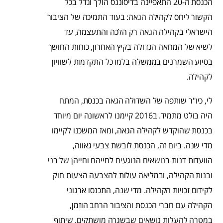
הכנסת ה-20 התאפיינה בדיסוננס הולך וגדל בכל
הקשור ליחס לקהילה הגאה: בעוד התמיכה של הציבור
הישראלי בקהילה הגאה רק הלכה והתעצמה, עד
לשיא של המחאה הגדולה בקיץ האחרון, כוחות החושך
בסיוע השמרנים בממשלה בלמו כל התקדמות לשוויון
לקהילה.
לי, כיו"ר שותפה של השדולה הגאה בכנסת, המתח
היה בולט מתמיד. ב2016 קיימנו לראשונה יום מיוחד
בכנסת שהוקדש לקהילה הגאה, ומאז המשכנו לקיימו
מדי שנה. ביום זה, הכנסת לובשת צבעי גאווה,
הוועדות דנות בנושאים הנוגעים לחייהם וחייהן של בני
ובנות הקהילה, ובמליאה עולות להצבעה הצעות חוק
לקידום זכויות הקהילה. מדי שנה, התכנסו ארגוני
הקהילה עם חברי הכנסת והציבור הרחב הוזמן,
במטרה להעלות נושאים שבשגרה מושתקים. שיתוף