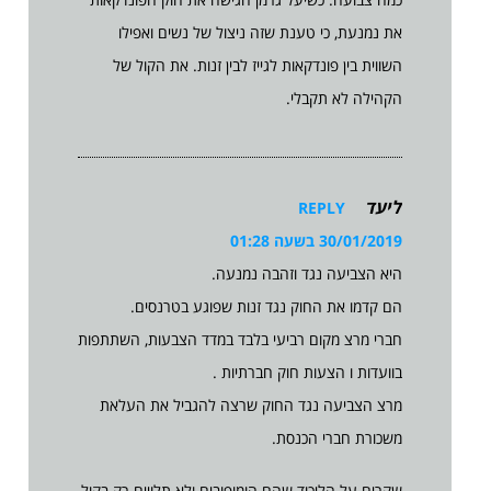
את נמנעת, כי טענת שזה ניצול של נשים ואפילו
השווית בין פונדקאות לגייז לבין זנות. את הקול של
הקהילה לא תקבלי.
ליעד
REPLY
30/01/2019 בשעה 01:28
היא הצביעה נגד וזהבה נמנעה.
הם קדמו את החוק נגד זנות שפוגע בטרנסים.
חברי מרצ מקום רביעי בלבד במדד הצבעות, השתתפות
בוועדות ו הצעות חוק חברתיות .
מרצ הצביעה נגד החוק שרצה להגביל את העלאת
משכורת חברי הכנסת.
שקרים על הליכוד שהם הומופובים ולא תלויים רק בקול