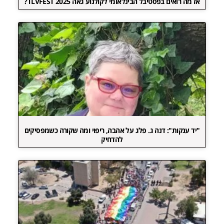
אז מה רואים בפסטיבל הבינלאומי לקולנוע גאה TLVFEST 2025?
"יד ענקות": דנה ג. פלג על אהבה, ריפוי ומה שקורה כשמפסיקים
להדחיק