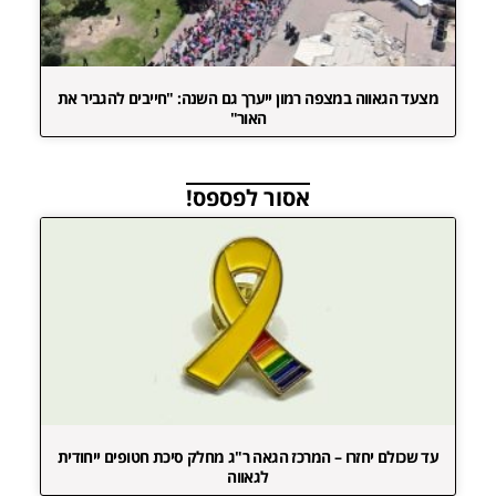
מצעד הגאווה במצפה רמון ייערך גם השנה: "חייבים להגביר את
האור"
אסור לפספס!
עד שכולם יחזרו – המרכז הגאה ר"ג מחלק סיכת חטופים ייחודית
לגאווה