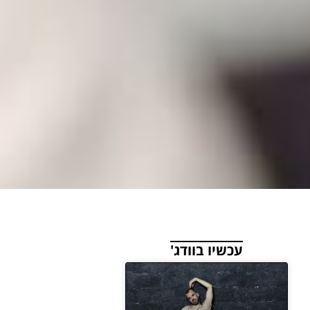
עכשיו בוודג'