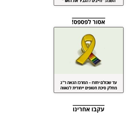
השנה: "חייבים להגביר את האור"
אסור לפספס!
עד שכולם יחזרו – המרכז הגאה ר"ג
מחלק סיכת חטופים ייחודית לגאווה
עקבו אחרינו