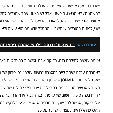
ישנם גם מעט אנשים שמציינים שהיו להם חוויות טובות מהטיפו
להשתנות? לא מצאנו. חיפשנו, אבל לא מצאנו אחד שהצליח להשתנ
אחוזים, אבל שינוי כלשהו. לכאורה זהו צעד לכיוון הנכון אך הו
שני, לפתות מטופלים שיחשבו שהמטפל יודע מה הוא עושה ולא 
עוד בנושא:
"יד ענקות": דנה ג. פלג על אהבה, ריפוי ו
אז מה עושים להילחם בזה, חקיקה אינה אפשרית במצב כיום בארץ.
לאחרונה ערכנו שיחת לייב במסגרת "רואות עולם" בפייסבוק של חב
שעזר להילחם ב-JONAH – ארגון ההמרה היהודי ה
חשוב שאנשים המעוניינים בטיפול כזה או מובילי קהילות שחושבי
להיות בכזה טיפול, חשוב שידעו מתי עבר הגבול או מהו הדבר שצר
עליו פיקוח, אפשר להתייעץ עם חברים או אפילו אפשר לבקש ב
מהכלים הללו אינו נמצא לרשות המטופל.