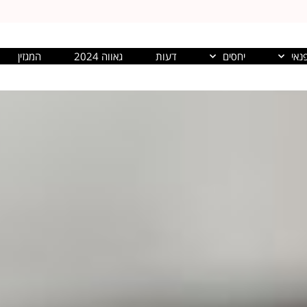
נאי
יחסים
דעות
גאווה 2024
המגזין