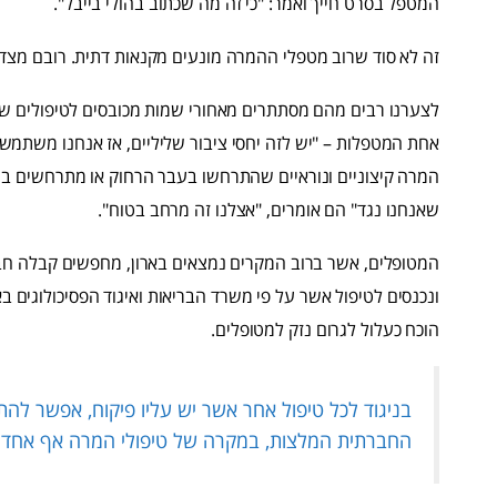
המטפל בסרט חייך ואמר: "כי זה מה שכתוב בהולי בייבל".
זה לא סוד שרוב מטפלי ההמרה מונעים מקנאות דתית. רובם מצדי
לצערנו רבים מהם מסתתרים מאחורי שמות מכובסים לטיפולים שה
אחת המטפלות – "יש לזה יחסי ציבור שליליים, אז אנחנו משתמשי
המרה קיצוניים ונוראיים שהתרחשו בעבר הרחוק או מתרחשים במד
שאנחנו נגד" הם אומרים, "אצלנו זה מרחב בטוח".
המטופלים, אשר ברוב המקרים נמצאים בארון, מחפשים קבלה חבר
ונכנסים לטיפול אשר על פי משרד הבריאות ואיגוד הפסיכולוגים 
הוכח כעלול לגרום נזק למטופלים.
בניגוד לכל טיפול אחר אשר יש עליו פיקוח, אפשר לה
החברתית המלצות, במקרה של טיפולי המרה אף אחד מ