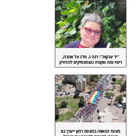
"יד ענקות": דנה ג. פלג על אהבה,
ריפוי ומה שקורה כשמפסיקים להדחיק
מצעד הגאווה במצפה רמון ייערך גם