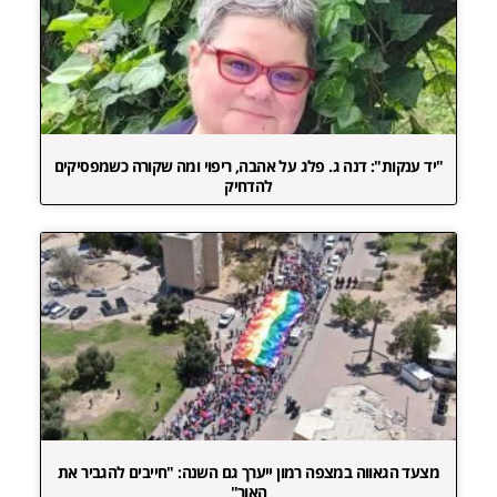
"יד ענקות": דנה ג. פלג על אהבה, ריפוי ומה שקורה כשמפסיקים
להדחיק
מצעד הגאווה במצפה רמון ייערך גם השנה: "חייבים להגביר את
האור"