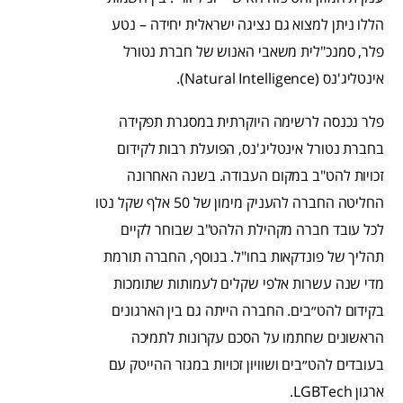
הללו ניתן למצוא גם נציגה ישראלית יחידה – נטע
פלר, סמנכ"לית משאבי האנוש של חברת נטורל
אינטליג'נס (Natural Intelligence).
פלר נכנסה לרשימה היוקרתית במסגרת תפקידה
בחברת נטורל אינטליג'נס, הפועלת רבות לקידום
זכויות להט"ב במקום העבודה. בשנה האחרונה
החליטה החברה להעניק מימון של 50 אלף שקל נטו
לכל עובד חברה מקהילת הלהט"ב שבוחר לקיים
תהליך של פונדקאות בחו"ל. בנוסף, החברה תורמת
מדי שנה עשרות אלפי שקלים לעמותות שתומכות
בקידום להט״בים. החברה הייתה גם בין הארגונים
הראשונים שחתמו על הסכם עקרונות לתמיכה
בעובדים להט״בים ושוויון זכויות במגזר ההייטק עם
ארגון LGBTech.