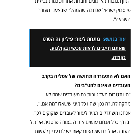
המון תגובות מארגונים וחברות אחרות, כמו מנכ"לית
פייסבוק ישראל שכתבה שהמהלך שבצענו מעורר
השראה".
עוד בנושא:
מתחת לעור: פיליון זה הסרט
שאתם חייבים לראות עכשיו בקולנוע.
נקודה.
האם לא התעוררה תחושה של אפליה בקרב
העובדים שאינם להט"בים?
"היו תגובות מאד טובות גם מעובדים שהם לא
מהקהילה. זה נכון שהיו כל מיני ששאלו "מה אם..".
אנחנו משתדלים תמיד לעזור לעובדים שזקוקים לכך,
ובדרך כלל אנחנו עושים את זה בצורה פרטנית אל מול
העובד. אבל בנושא הפונדקאות יש לנו עניין לעשות