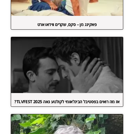
פאקינג מן – סקס, שקרים ווידאו ארט
אז מה רואים בפסטיבל הבינלאומי לקולנוע גאה TLVFEST 2025?