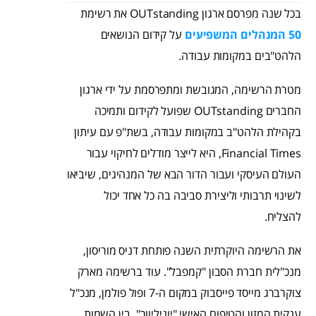
בכל שנה מפרסם ארגון OUTstanding את רשימת
50 המנהלים המשפיעים
על קידום הנושאים
הלהט"בים במקומות עבודה.
מטרת הרשימה, המגובשת ומתפרסמת על ידי ארגון
החברים OUTstanding שפועל לקידום ותמיכה
בקהילת הלהט"ב במקומות עבודה, בשת"פ עם עיתון
Financial Times, היא לייצר מודלים לחיקוי עבור
העולם העיסקי ועבור הדור הבא של המנהיגים, שיביאו
לשינוי תרבותי וליצירת סביבה בה כל אחד יכול
להצליח.
את הרשימה היוקרתית השנה פותחת דניס מוריסון,
מנכ"לית חברת הסבון "קמפבל". עוד ברשימה מארק
צוקרברג מייסד פייסבוק במקום ה-7 ופול פולמן, מנכ"ל
ענקית המזון והטיפוח האישי "יוניליוור". בין השמות