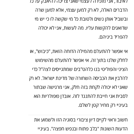
לאיבוד, אני מזכירה לעצמי שאני צריכה להיאבק על כל
הדברים האלה, לא רק למען עצמי, אלא למען שרה
ובשביל אותן נשים ולטובת כל מי שקשה לו כי יש מי
שדואגים להקשות עליו. מה לעשות, אני לא יכולה
להפריד ביניהם.
אי אפשר להתעלם מהמילה הדוחה הזאת, "כיבוש", או
לחלק שלנו בתוך זה. אי אפשר להתעלם מהשימוש
הציני והפוליטי בנו כלהט"בים שמתגייסים לצה"ל כדי
להלבין את הכביסה השחורה של מדינת ישראל. לא רק
שאני לא יכולה לקחת בזה חלק, אני מרגישה שבתור
לסבית אני חייבת להתנגד לזה. אובדן פופולריות הוא
בעיניי רק מחיר קטן לשלם.
חשוב וראוי לקיים דיון ציבורי בסוגיה הזו ולשמוע את
הדעות השונות "בלב פתוח ובנפש חפצה". בעיניי