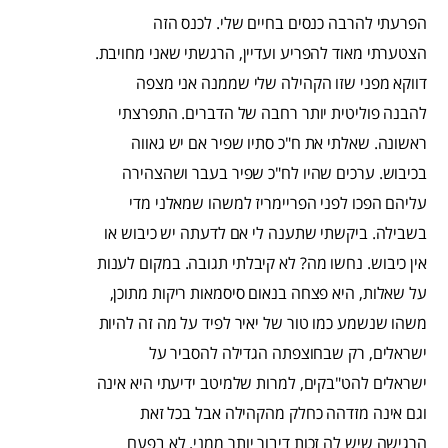
הפרעתי להרבה כנסים בחיים שלי. לכנס הזה
הצטערתי מאוד להפריע ועדיין, הרגשתי שאני מחויבת.
דווקא מפני שזו הקהילה שלי שממנה אני מצפה
להבנה פוליטית יותר רחבה של הדברים. התפרצתי
ראשונה. שאלתי את ח"כ סתיו שפיר אם יש גאווה
בכיבוש. ערכים שהיו לח"כ שפיר בעבר ושהצהירה
עליהם הפכו לפני הפריימריז למשהו שמאלני מדי
בשבילה. ביקשתי שתענה לי אם לדעתה יש כיבוש או
אין כיבוש. נחשו מה? לא קיבלתי תגובה. במקום לענות
על שאלות, היא פצחה בנאום סיסמאות ריקות מתוכן,
משהו שנשמע כמו טור של יאיר לפיד על מה זה להיות
ישראלים, רק שבחוצפתה הגדילה להסביר על
ישראלים להט"בקים, למרות שלמיטב ידיעתי היא אינה
וגם אינה מזדהה כחלק מהקהילה אבל בכל זאת
הרגישה שיש לה זכות דיבור יותר ממני. לא בפעם