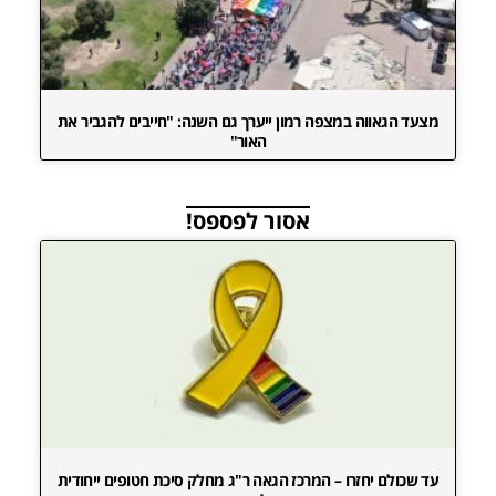
מצעד הגאווה במצפה רמון ייערך גם השנה: "חייבים להגביר את
האור"
אסור לפספס!
עד שכולם יחזרו – המרכז הגאה ר"ג מחלק סיכת חטופים ייחודית