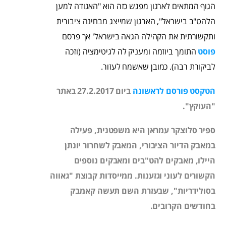
הגוף המתאים לארגון מפגש כזה הוא "האגודה למען
הלהט"ב בישראל", הארגון שמייצג מבחינה ציבורית
ותקשורתית את הקהילה הגאה בישראל' אך פרסם
פוסט
התומך ביוזמה ומעניק לה לגיטימציה (וזכה
לביקורת רבה). כמובן שאשמח לעזור.
הטקסט פורסם לראשונה
ביום 27.2.2017 באתר
"העוקץ".
ספיר סלוצקר עמראן היא משפטנית, פעילה
במאבק הדיור הציבורי, המאבק לשחרור יונתן
היילו, מאבקים להט"בים ומאבקים נוספים
הקשורים לעוני וגזענות. ממייסדות קבוצת "גאווה
בסולידריות", שבעזרת השם תעשה קאמבק
בחודשים הקרובים.