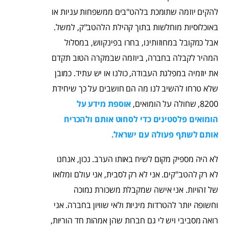
להקים יוזמה שתומכת בלהט"בים ממשפחות עניות או
באוכלוסיות מוחלשות בתוך קהילת הלהטב"ק, למשל.
אבל כמקובל במחוזותינו, בחרו בפינקווש, במסלול
המהיר לקבלה בחברה, ביוזמה שבמקרה הטוב תקדם
את יוזמיה במפלגת העבודה, כולנו או יש עתיד. כמובן
שלא טרחו להשיב לנו מה הם חושבים על כך שיחידת
8200, שחולה על הומואים,
אוספת מידע על
הומואים פלסטינים כדי לסחוט אותם ולהכריח
אותם לשתף פעולה עם ישראל.
לא היה מספיק מקום לשיח באותו הערב. נכון, אנחנו
לא רק להטב"קים. אני לא רק לסבית, אני עולם ומלואו
של זהויות. אני אישה שמקבלת משכורת נמוכה
וחשופה יותר להטרדות מיניות ולאי שוויון בחברה. אני
רואה מסביבי ויש לי גם חברות שהן אמהות חד הוריות,