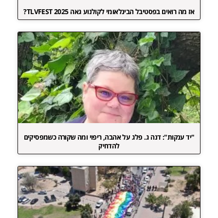
אז מה רואים בפסטיבל הבינלאומי לקולנוע גאה TLVFEST 2025?
"יד ענקות": דנה ג. פלג על אהבה, ריפוי ומה שקורה כשמפסיקים
להדחיק