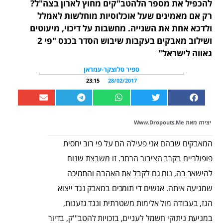
להכפיל את מספר הלהטב"קים מחוץ לארון בצה"ל?
רק אם מאמינים שעל אוכלוסיות מוחלשות לאמלל
ולדכא אחת את השנייה. מחשבות על דיכוי, מיעוטים
ושילוב מאבקים בעקבות שיבוש הסדר בכנס "פי 2
גאווה לישראל"
ספיר סלוצקר-עמראן
23:15
28/02/2017
יצירה מאת Www.dropouts.me
המאבקים שבהם אני פעילה הם על פי רוב יחסית
פופולריים בקרב הציבור הרחב. זו משבצת שנוח
להישאר בה, נוח גם לקבל את האהבה והתמיכה
שמגיעה איתה. אנשים די תומכים במאבק נגד ייצוא
הגז, בעבודה מול אלימות משטרתית ונגד גזענות,
במניעת ניתוקי חשמל לעניים, בזכויות להטב"'ק, בדיור