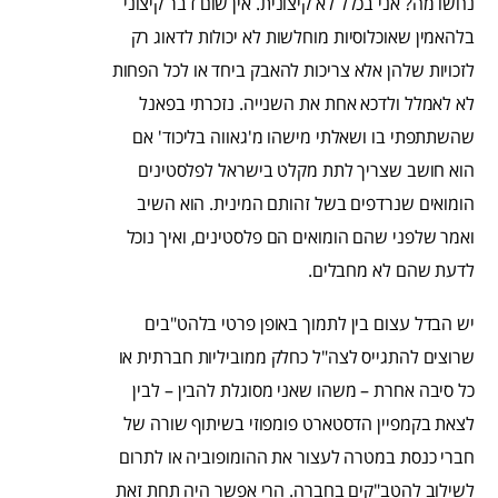
נחשו מה? אני בכלל לא קיצונית. אין שום דבר קיצוני
בלהאמין שאוכלוסיות מוחלשות לא יכולות לדאוג רק
לזכויות שלהן אלא צריכות להאבק ביחד או לכל הפחות
לא לאמלל ולדכא אחת את השנייה. נזכרתי בפאנל
שהשתתפתי בו ושאלתי מישהו מ'גאווה בליכוד' אם
הוא חושב שצריך לתת מקלט בישראל לפלסטינים
הומואים שנרדפים בשל זהותם המינית. הוא השיב
ואמר שלפני שהם הומואים הם פלסטינים, ואיך נוכל
לדעת שהם לא מחבלים.
יש הבדל עצום בין לתמוך באופן פרטי בלהט"בים
שרוצים להתגייס לצה"ל כחלק ממוביליות חברתית או
כל סיבה אחרת – משהו שאני מסוגלת להבין – לבין
לצאת בקמפיין הדסטארט פומפוזי בשיתוף שורה של
חברי כנסת במטרה לעצור את ההומופוביה או לתרום
לשילוב להטב"קים בחברה. הרי אפשר היה תחת זאת