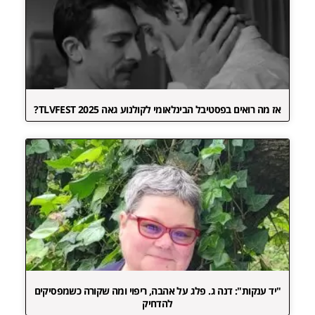
אז מה רואים בפסטיבל הבינלאומי לקולנוע גאה TLVFEST 2025?
"יד ענקות": דנה ג. פלג על אהבה, ריפוי ומה שקורה כשמפסיקים
להדחיק