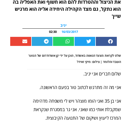
את הניצול וההטרדות להם הוא חשוף ואת האפליה בה
הוא נתקל, גם מצד הקהילה היחידה אליה הוא מרגיש
שייך
יניב
02:30
16/03/2017
שלט לקראת מצעד הגאווה באשדוד, הוכן על ידי קן אשדודרום של הנוער
העובד והלומד | צילום: מיקי זאידל
שלום חברים אני יניב.
אני מה זה מתרגש לכתוב טור בפעם הראשונה.
אני בן 35 ואני הומו מוצהר ויש לי משפחה מדהימה
שמקבלת אותי כמו שאני. אני גר במסגרת שנקראת
המרכז ליעוץ ושיקום של התנועה הקיבוצית.