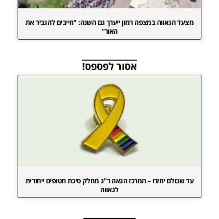
מצעד הגאווה במצפה רמון ייערך גם השנה: "חייבים להגביר את
האור"
אסור לפספס!
עד שכולם יחזרו – המרכז הגאה ר"ג מחלק סיכת חטופים ייחודית
לגאווה