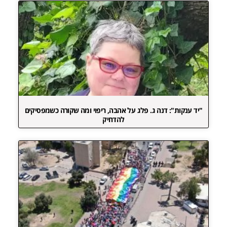
"יד ענקות": דנה ג. פלג על אהבה, ריפוי ומה שקורה כשמפסיקים
להדחיק