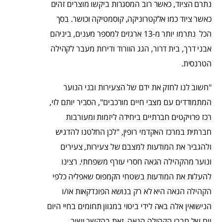
נתרם הציוד, כאשר רוב המסגרות ביקשו מוצרים זהים
כאשר ציוד כמו אלקטרוניקה, קוסמטיקה וכושר. בסך
הכל נתרמו יותר מ-13 ארגזים למספר מענים, ביניהם
אבני דרך, בית דרור, הגג הוורוד ודירות מעבר לקהילה
הטרנסית.
"חשוב לנו לחזק את ידם של הצעירות ובני הנוער
המתמודדים עם מצבי חיים מורכבים", הסביר יותם לוי,
רכז פרויקטים חברתיים ביחידה ליזמות ומעורבות
חברתית במרכז האקדמי רופין, "לכן החלטנו להדגיש
ולהגביר את המודעות למצבם של צעירות, צעירים
ונוער מהקהילה הגאה חסרי עורף משפחתי. רצינו
להעלות את המודעות בשטחי הקמפוס שאפליה כלפי
הקהילה הגאה היא לא רק בנושא הפונדקאות או/ו
הנישואין אלה באה לידי ביטוי במגוון תחומים בחיי היום
יום של חברי הקהילה הגאה, זאת בהקשר ישיר