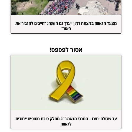
מצעד הגאווה במצפה רמון ייערך גם השנה: "חייבים להגביר את
האור"
אסור לפספס!
עד שכולם יחזרו – המרכז הגאה ר"ג מחלק סיכת חטופים ייחודית
לגאווה