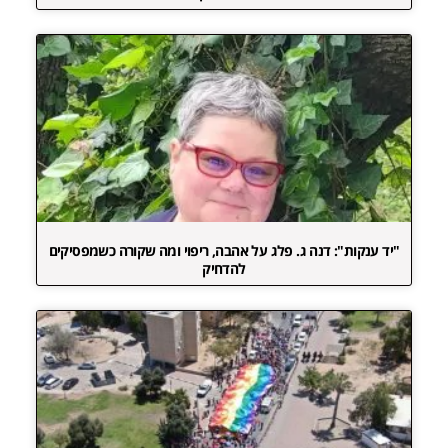
"יד ענקות": דנה ג. פלג על אהבה, ריפוי ומה שקורה כשמפסיקים
להדחיק