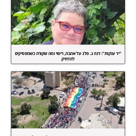
"יד ענקות": דנה ג. פלג על אהבה, ריפוי ומה שקורה כשמפסיקים
להדחיק