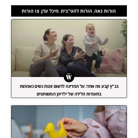
הורות גאה
,
הורות להט"בית
,
מיכל עדן
,
צו הורות
בג"ץ קבע פה אחד: על המדינה לרשום זוגות נשים כאמהות
בתעודות הלידה של ילדיהן המשותפים