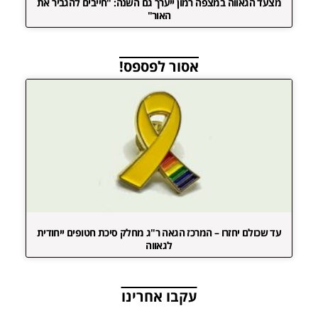
מצעד הגאווה במצפה רמון ייערך גם השנה: "חייבים להגביר את
האור"
אסור לפספס!
עד שכולם יחזרו – המרכז הגאה ר"ג מחלק סיכת חטופים ייחודית
לגאווה
עקבו אחרינו