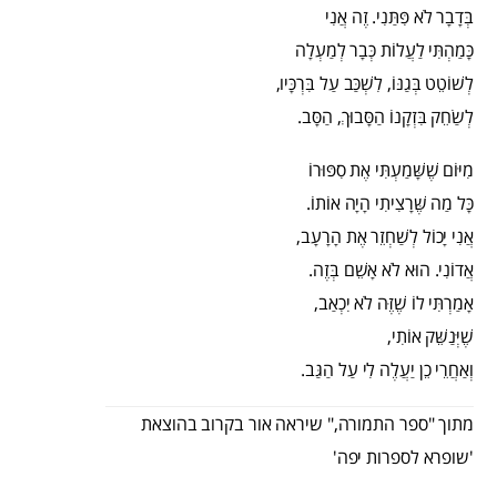
בְּדָבָר לֹא פִּתַּנִי. זֶה אֲנִי
כָּמַהְתִּי לַעֲלוֹת כְּבָר לְמַעְלָה
לְשׁוֹטֵט בְּגַנּוֹ, לִשְׁכַּב עַל בִּרְכָּיו,
לְשַׂחֵק בִּזְקָנוֹ הַסָּבוּךְ, הַסָּב.
מִיּוֹם שֶׁשָּׁמַעְתִּי אֶת סִפּוּרוֹ
כָּל מַה שֶּׁרָצִיתִי הָיָה אוֹתוֹ.
אֲנִי יָכוֹל לְשַׁחְזֵר אֶת הָרָעָב,
אֲדוֹנִי. הוּא לֹא אָשֵׁם בְּזֶה.
אָמַרְתִּי לוֹ שֶׁזֶּה לֹא יִכְאַב,
שֶׁיְּנַשֵּׁק אוֹתִי,
וְאַחֲרֵי כֵן יַעֲלֶה לִי עַל הַגַּב.
מתוך "ספר התמורה," שיראה אור בקרוב בהוצאת
'שופרא לספרות יפה'