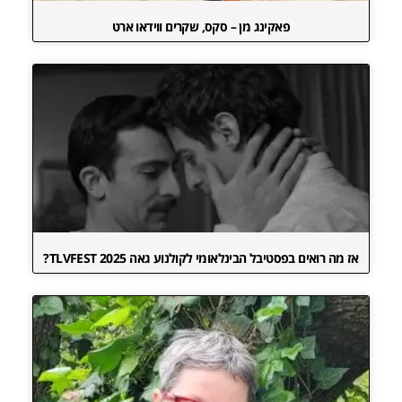
פאקינג מן – סקס, שקרים ווידאו ארט
אז מה רואים בפסטיבל הבינלאומי לקולנוע גאה TLVFEST 2025?