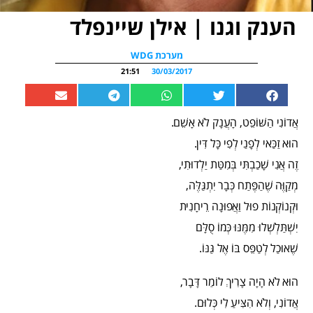
הענק וגנו | אילן שיינפלד
מערכת WDG
21:51
30/03/2017
אֲדוֹנִי הַשּׁוֹפֵט, הָעֲנָק לֹא אָשֵׁם.
הוּא זַכַּאי לְפָנַי לְפִי כָּל דִּין.
זֶה אֲנִי שָׁכַבְתִּי בְּמִטַּת יַלְדוּתִי,
מְקַוֶּה שֶׁהַפֶּתַח כְּבָר יִתְגַּלֶּה,
וּקְנוֹקְנוֹת פוּל וַאֲפוּנָה רֵיחָנִית
יִשְׁתַּלְשְׁלוּ מִמֶּנּוּ כְּמוֹ סֻלָּם
שֶׁאוּכַל לְטַפֵּס בּוֹ אֶל גַּנּוֹ.
הוּא לֹא הָיָה צָרִיךְ לוֹמַר דָּבָר,
אֲדוֹנִי, וְלֹא הִצִּיעַ לִי כְּלוּם.