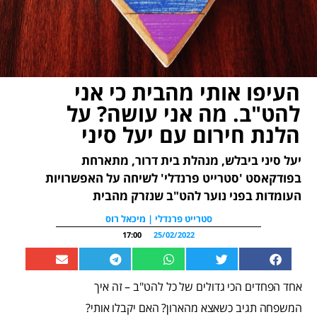
העיפו אותי מהבית כי אני
להט"ב. מה אני עושה? על
הלנת חירום עם יעל סיני
יעל סיני ביבלש, מנהלת בית דרור, מתארחת
בפודקאסט 'סטרייט פרנדלי' לשיחה על האפשרויות
העומדות בפני נוער להט"ב שנזרק מהבית
סטרייט פרנדלי | מיכאל רוס
17:00
25/02/2022
אחד הפחדים הכי גדולים של כל להט"ב – זה איך
המשפחה תגיב כשאצא מהארון? האם יקבלו אותי?