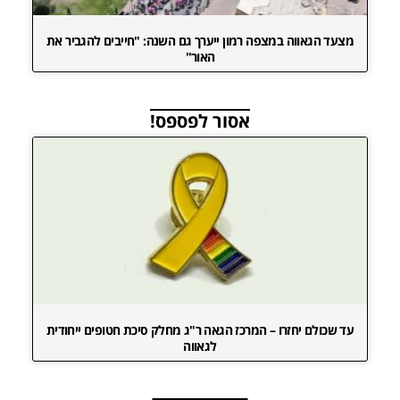
מצעד הגאווה במצפה רמון ייערך גם השנה: "חייבים להגביר את
האור"
אסור לפספס!
עד שכולם יחזרו – המרכז הגאה ר"ג מחלק סיכת חטופים ייחודית
לגאווה