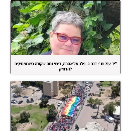
"יד ענקות": דנה ג. פלג על אהבה, ריפוי ומה שקורה כשמפסיקים
להדחיק