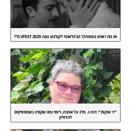
אז מה רואים בפסטיבל הבינלאומי לקולנוע גאה TLVFEST 2025?
"יד ענקות": דנה ג. פלג על אהבה, ריפוי ומה שקורה כשמפסיקים
להדחיק