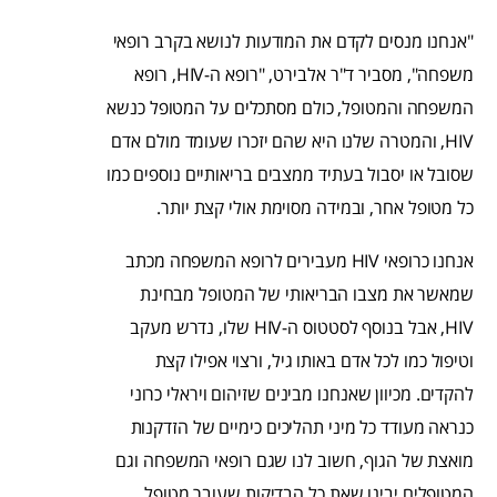
"אנחנו מנסים לקדם את המודעות לנושא בקרב רופאי
משפחה", מסביר ד"ר אלבירט, "רופא ה-HIV, רופא
המשפחה והמטופל, כולם מסתכלים על המטופל כנשא
HIV, והמטרה שלנו היא שהם יזכרו שעומד מולם אדם
שסובל או יסבול בעתיד ממצבים בריאותיים נוספים כמו
כל מטופל אחר, ובמידה מסוימת אולי קצת יותר.
אנחנו כרופאי HIV מעבירים לרופא המשפחה מכתב
שמאשר את מצבו הבריאותי של המטופל מבחינת
HIV, אבל בנוסף לסטטוס ה-HIV שלו, נדרש מעקב
וטיפול כמו לכל אדם באותו גיל, ורצוי אפילו קצת
להקדים. מכיוון שאנחנו מבינים שזיהום ויראלי כרוני
כנראה מעודד כל מיני תהליכים כימיים של הזדקנות
מואצת של הגוף, חשוב לנו שגם רופאי המשפחה וגם
המטופלים יבינו שאת כל הבדיקות שעובר מטופל