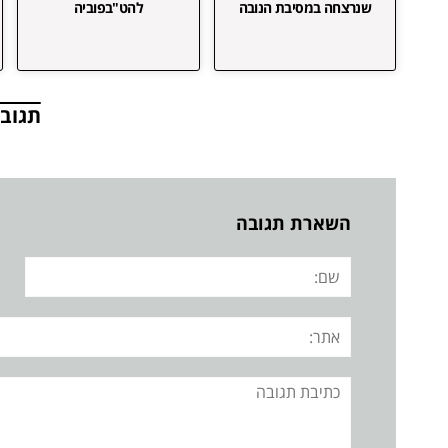
שנרצחה במסיבת הנובה
להט"בפוביה
תגובו
השארת תגובה
שם:
אתר:
תגובה