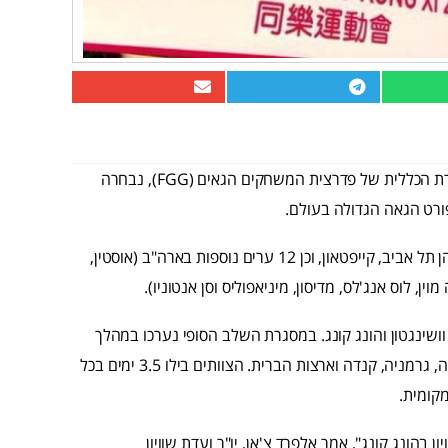
בהצבעה שנערכה ב-30 לאוקטובר בפריס, צרפת, במסגרת העצרת הכללית של פדרצית המשחקים הגאים (FGG), נבחרה
ורט הגאה הגדולה בעולם.
בסך הכל התחרו על אירוח המשחקים 17 ערים מרחבי העולם, בהן תל אביב, קייפטאון, וכן 12 ערים נוספות בארה"ב (אוסטין,
ין, לוס אנג'לס, מדיסון, מיניאפוליס וסן אנטוניו).
ושינגטון והונג קונג. במסגרת השלב הסופי נערכו במהלך
קיץ 2017 בדיקות שטח לערים, על ידי צוות של פקחים מאוסטרליה, גרמניה, קנדה וארצות הברית. הצוותים בילו 3.5 ימים בכל
קומית.
ן בהונג קונג", אמר אלפרד צ'אן, יו"ר ועדת שוויון