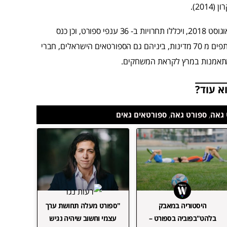
משחקי ה-GAY GAMES הקרובים ייערכו בפריז בתאריכים 4-12 אוגוסט 2018, ויכללו תחרויות ב- 36 ענפי ספורט, וכן כנס
אקדמי ואירועי תרבות שונים הצפויים למשוך יחד כ-15,000 משתתפים מ 70 מדינות, ביניהם גם הספורטאים הישראלים, חברי
מתאמנות במרץ לקראת המשחקים.
א עוד?
 גאה
,
ספורט גאה
,
ספורטאים גאים
היסטוריה במאבק
"ספורט מעלה תחושת ערך
בלהט"בפוביה בספורט –
עצמי וחשוב שיהיה נגיש