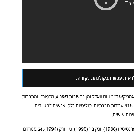
אות עכשיו בקולנוע. נקודה.
שנת 1982 על ידי הספורטאי האמריקאי ד"ר טום וואדל והן נחשבות לאירוע הספורט והתרבות
נוי עמדות חברתיות ופוליטיות כלפי אנשים להט"בים
נות אישית.
התחרויות נערכו לראשונה ב-1982 בסן פרנסיסקו, ובהמשך בסן פרנסיסקו (1986), ונקובר (1990), ניו יורק (1994), אמסטרדם