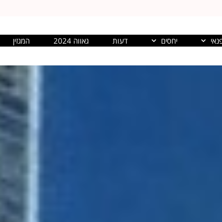
נאי
יחסים
דעות
גאווה 2024
המגזין