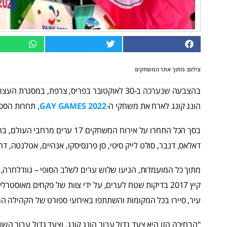
צילום:
מתוך אתר המשחקים
הונג קונג לארח את משחקי ה-
GAY GAMES 2022
, תחרות הספ
דאלאס, דנבר, סולט לייק סיטי, סן פרנסיסקו, אנהיים, אטלנטה, דה מו
מתוך כל המועמדות, הגיעו שלוש ערים לשלב הסופי – גוודלחרה, ו
עיר, סיירו בכל המקומות והשתתפו באירועי ספורט של הקהילה המ
"הבחירה הזו היא צעד גדול עבור הונג קונג, וצעד גדול עבור השוויו