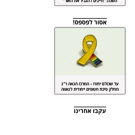
השנה: "חייבים להגביר את האור"
אסור לפספס!
עד שכולם יחזרו – המרכז הגאה ר"ג
מחלק סיכת חטופים ייחודית לגאווה
עקבו אחרינו