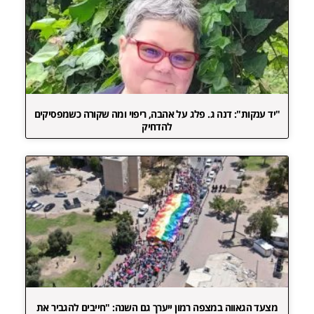
"יד ענקות": דנה ג. פלג על אהבה, ריפוי ומה שקורה כשמפסיקים
להדחיק
מצעד הגאווה במצפה רמון ייערך גם השנה: "חייבים להגביר את