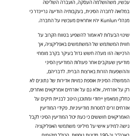
עכשיו, משהושלמה העסקה, הועברה השליטה
במלואה לחברה הסינית, בעקבותיה הודיעה גריינדר כי
מנהלי Kunlun יהיו אחראים מעכשיו על החברה.
שינוי הבעלות לא אמור להשפיע בטווח הקרוב על
חווית המשתמש של המשתמשים באפליקציה, אך
הרכישה הזו מעלה חשש גדול בעיקר בקרב מומחי
מודיעין שעוקבים אחר פעולות המודיעין הסיני
וההשפעות הזרות בארצות הברית. לדבריהם,
הממשלה הסינית אוספת כמויות אדירות של נתונים לא
רק על אזרחיה, אלא גם על אזרחים אמריקאים ואחרים,
כחלק ממאמץ ייחודי ומתוכנן היטב לבניית תיקים על
אזרחים זרים למטרות מודיעיניות. פקידי המודיעין
האמריקאים חוששים כי כעת יכול המודיעין הסיני לקבל
גישה למידע אישי על מיליוני משתמשי האפליקציה
בארה"ב וב-190 מדינות נוספות, הכולל מיקומים,