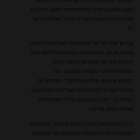
להצטרף. אם התמזל מזלכם ושלושה חברים קיימים
חשבו שאתם נחמדים וסקסיים ואישרו אתכם, תוכלו גם
אתם להחליט בפעם הבאה מי יתקבל לאפליקציה ומי
לא.
אבל אל תהיו יותר מדי אופטימיים. האפליקציה החדשה
מסננת את רוב המשתמשים המבקשים להירשם אליה,
ודוחה 8 מתוך 10 מועמדים, במטרה לגרום
למשתמשים יותר "סקסיים" להצטרף. קחו
בחשבון שגם אם הצלחתם להתקבל, המלחמה על
מעט ה"סקסיים" המשתמשים באפליקציה תהיה קשה
במיוחד (הרי הם בדיוק הטעם של כל המשתמשים
שאישרו אותם, זוכרים?)
לדברי מפתח האפליקציה, ג'ונאס קרונפלד, המחסומים
הקפדניים נועדו למנוע את הצטרפותם של "תמהונים,