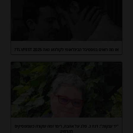
אז מה רואים בפסטיבל הבינלאומי לקולנוע גאה TLVFEST 2025?
"יד ענקות": דנה ג. פלג על אהבה, ריפוי ומה שקורה כשמפסיקים
להדחיק