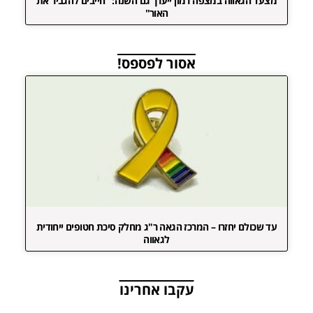
מצעד הגאווה במצפה רמון ייערך גם השנה: "חייבים להגביר את
האור"
אסור לפספס!
עד שכולם יחזרו – המרכז הגאה ר"ג מחלק סיכת חטופים ייחודית
לגאווה
עקבו אחרינו