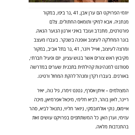
יוזמי הפרויקט הם ערן אבן, 41 ,גר ביפו, במקור
מנתניה. אבא למיקי ותומאס החתולים. צלם
פורטרטים, מתנדב ועובד באיגי ארגון הנוער הגאה.
בוגר המחלקה לעיצוב אופנה בשנקר. בעברו מעצב
ומרצה לעיצוב, ואייל ויזנר, 41 ,גר בתל אביב, במקור
מקיבוץ ראש צורים אשר בגוש עציון. יזם ופעיל חברתי,
סטודנט למנהיגות קהילתית בתכנית שערים במדרשה
באורנים. בעברו רקדן ומנהל להקת המחול ורטיגו.
המצולמים – איתן אסרף, גטנט זימרו, גיל נוה, יאיר
ריינר, לאון בוהר, לביא חלימי, מיכאל אפרמיאן, מיכה
איימוס, נוקי אולחובסקי, ניזאר חליוי, נתנאל לביא, סהר
עזימי, וערן האן. כל המשתתפים בפרויקט עושים זאת
בהתנדבות מלאה.