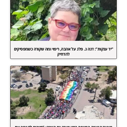
"יד ענקות": דנה ג. פלג על אהבה, ריפוי ומה שקורה כשמפסיקים
להדחיק