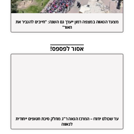
מצעד הגאווה במצפה רמון ייערך גם השנה: "חייבים להגביר את
האור"
אסור לפספס!
עד שכולם יחזרו – המרכז הגאה ר"ג מחלק סיכת חטופים ייחודית
לגאווה