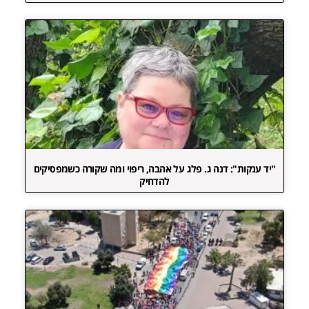
"יד ענקות": דנה ג. פלג על אהבה, ריפוי ומה שקורה כשמפסיקים
להדחיק