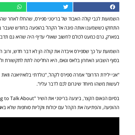
השמועות לגבי קולה האבוד של בריטני ספירס, שהחלו לאחר שהז
התחזקו כששמענו אותה פונה אל הקהל בהופעה בחודש שעבר ב
בפארק, גרם כמעט לכולם לחשוב שאולי עדיף היה שהיא גם תדבר 
השמועת על כך שספירס איבדה את קולה הן לא דבר חדש, ורוב ה
בסוף השבוע האחרון בלאס וגאס, היא החליטה לתת לתקשורת ולמב
"אני ילידת הדרום" אמרה ספירס לקהל, "נולדתי בלואיזיאנה וזא
לעשות משהו מיוחד שיגרום לכם לדבר עליו".
ההופעה, והפתיעה את הקהל עם יכולות ווקליות סוחפות שלא באות 