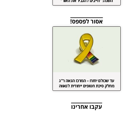
השנה: "חייבים להגביר את האור"
אסור לפספס!
עד שכולם יחזרו – המרכז הגאה ר"ג
מחלק סיכת חטופים ייחודית לגאווה
עקבו אחרינו