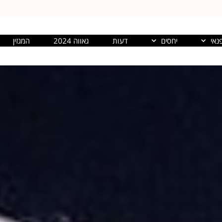
נאי
יחסים
דעות
גאווה 2024
המגזין