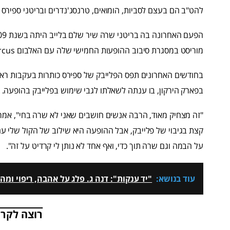
להט"ב הם בעצם לסביות, הומואים, טרנסג'נדרים ובריטני ספירס שרה לייב ב-2017. 
מוריסט במסגרת סיבוב ההופעות החמישי שלה עם האלבום Circus.
בפארק הירקון, בו ענתה לשאלתו לגבי שימוש בפלייבק בהופעה.
"זה מצחיק מאוד, הרבה אנשים חושבים שאני לא שרה בחי", אמר
קצת בגיבוי של פלייבק, אבל ההופעה היא שילוב של הקול שלי עם
על הבמה וגם שרה תוך כדי, ואף אחד לא נותן לי קרדיט על זה".
עוד בנושא:
"יד ענקות": דנה ג. פלג על אהבה, ריפוי ו
רוצה לקרו