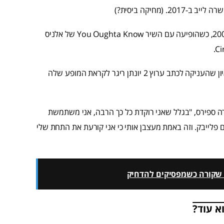
(מחיקה ביסית?)
הפעם האחרונה בה בריטני שרה שיר שלם בלייב היתה בשנת 2009, כשהופיעה עם השיר You Oughta Know של אלניס
בחודשים האחרונים תפס הפלייבק של ספירס כותרות בעקבות ראיון שהעניקה לכתב ערוץ 2 יונתן ריגר לקראת המופע שלה
ה ספירס, "בגלל שאני רוקדת כל כך הרבה, אני משתמשת
 פלייבק. וזה באמת מעצבן אותי כי אני קורעת את התחת שלי
מה שקורה כשמפסיקים להדחיק
א עוד?