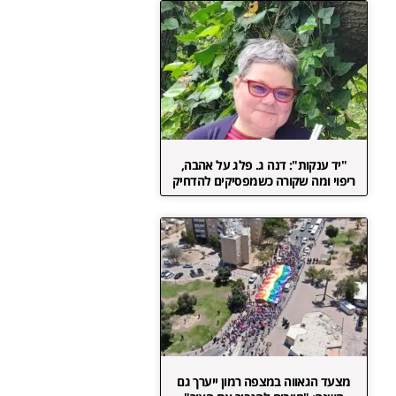
"יד ענקות": דנה ג. פלג על אהבה,
ריפוי ומה שקורה כשמפסיקים להדחיק
מצעד הגאווה במצפה רמון ייערך גם