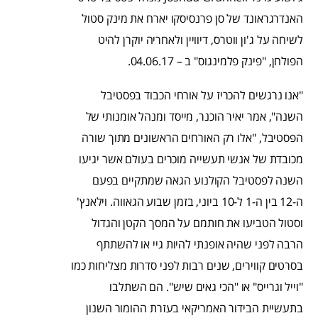
האנדרגראונד של סן פרנסיסקו יארח את מינק סטול
לשיחה על ג'ון ווטרס, דיוויין ולאחריה יוקרן להיט
הפולחן, "פינק פלמינגוס" ב – 04.06.17.
"אנו נרגשים להכריז על אורחי הכבוד בפסטיבל
השנה", אמר יאיר הוכנר, מייסד ומנהל אומנותי של
הפסטיבל, "אלו רק האורחים הראשונים מתוך שורה
מכובדת של אנשי תעשייה מוכרים בעולם אשר יגיעו
השנה לפסטיבל הקולנוע הגאה שמתקיים בפעם
ה-12 בין ה-1 ל-10 ביוני, בזמן שבוע הגאווה. וילאנץ'
וסטול הטביעו את חותמם על המסך הקטן והגדול
הרבה לפני שהיה אופנתי להיות גיי או להשתתף
בסרטים קווירים, שנים רבות לפני סדרות מצליחות כמו
"וייל וגרייס" או "הכי גאים שיש". הם השתלבו
בתעשיית הבידור האמריקאי בעזרת ההומור השנון