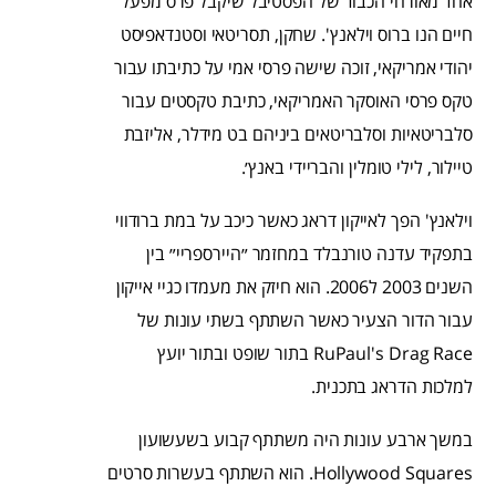
אחד מאורחי הכבוד של הפסטיבל שיקבל פרס מפעל
חיים הנו ברוס וילאנץ'. שחקן, תסריטאי וסטנדאפיסט
יהודי אמריקאי, זוכה שישה פרסי אמי על כתיבתו עבור
טקס פרסי האוסקר האמריקאי, כתיבת טקסטים עבור
סלבריטאיות וסלבריטאים ביניהם בט מידלר, אליזבת
טיילור, לילי טומלין והבריידי באנץ׳.
וילאנץ' הפך לאייקון דראג כאשר כיכב על במת ברודווי
בתפקיד עדנה טורנבלד במחזמר ״היירספריי״ בין
השנים 2003 ל2006. הוא חיזק את מעמדו כגיי אייקון
עבור הדור הצעיר כאשר השתתף בשתי עונות של
RuPaul's Drag Race בתור שופט ובתור יועץ
למלכות הדראג בתכנית.
במשך ארבע עונות היה משתתף קבוע בשעשועון
Hollywood Squares. הוא השתתף בעשרות סרטים