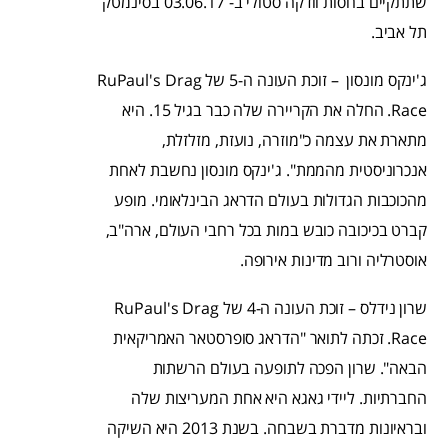
שתתקיים בחסות וודקה סטולי ב- 03.06.17 בסינמטק
תל אביב.
ג'ינקס מונסון – זוכת העונה ה-5 של RuPaul's Drag
Race. החלה את הקריירה שלה כבר בגיל 15. היא
מתארת את עצמה כ"מוזרה, נועזת, מזלזלת,
אנכרוניסטית מהממת". ג'ינקס מונסון נחשבת לאחת
מהכוכבות הגדולות בעולם הדראג הבינלאומי. מופע
קברט בכיכובה כובש במות בכל רחבי העולם, ארה"ב,
אוסטרליה ורוב מדינות אירופה.
שרון נידלס – זוכת העונה ה-4 של RuPaul's Drag
Race. זכתה לתואר "הדראג סופרסטאר האמריקאית
הבאה". שרון הפכה לתופעה בעולם הרשתות
החברתיות. ליידי גאגא היא אחת המעריצות שלה
ובראיונות מדברת בשבחה. בשנת 2013 היא השיקה