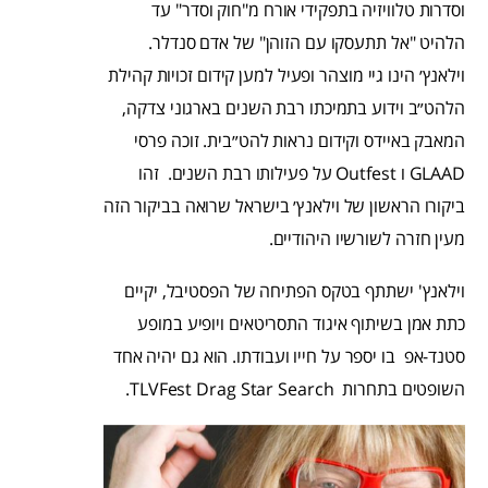
וסדרות טלוויזיה בתפקידי אורח מ"חוק וסדר" עד
הלהיט "אל תתעסקו עם הזוהן" של אדם סנדלר.
וילאנץ׳ הינו גיי מוצהר ופעיל למען קידום זכויות קהילת
הלהט״ב וידוע בתמיכתו רבת השנים בארגוני צדקה,
המאבק באיידס וקידום נראות להט״בית. זוכה פרסי
GLAAD ו Outfest על פעילותו רבת השנים. זהו
ביקורו הראשון של וילאנץ׳ בישראל שרואה בביקור הזה
מעין חזרה לשורשיו היהודיים.
וילאנץ' ישתתף בטקס הפתיחה של הפסטיבל, יקיים
כתת אמן בשיתוף איגוד התסריטאים ויופיע במופע
סטנד-אפ בו יספר על חייו ועבודתו. הוא גם יהיה אחד
השופטים בתחרות TLVFest Drag Star Search.