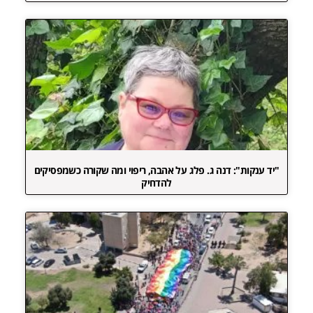
"יד ענקות": דנה ג. פלג על אהבה, ריפוי ומה שקורה כשמפסיקים
להדחיק