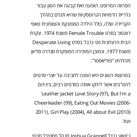
הפרווה המרופט. הופעה זאת קבעה את הטון עבור
גלריית הדמויות הגרוטסקיות שהיא תגלם במהלך
הקריירה שלה, כולל הילדה המפונקת והצווחנית טאפי
דוונפור בסרט Female Trouble משנת 1974. עקרת
הבית הרצחנית פגי גרבל בסרט Desperate Living
משנת 1977, וכמובן המזכירה המופקרת סנדרה סליוון
מהלהיט "פוליאסטר".
במרוצות השנים היא הפכה לחביבה על יוצרי סרטים
להט"בים אשר ליהקו אותה בסרטים רבים, ביניהם
Leather Jacket Love Story (97), But I'm a
Cheerleader (99), Eating Out Movies (2006-
2011), Girl Play (2004), All about Evil (2010)
ועוד.
ג'ושוע גרנל Joshua Grannell מנהל פסטיבל סרטי