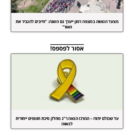
מצעד הגאווה במצפה רמון ייערך גם השנה: "חייבים להגביר את
האור"
אסור לפספס!
עד שכולם יחזרו – המרכז הגאה ר"ג מחלק סיכת חטופים ייחודית
לגאווה