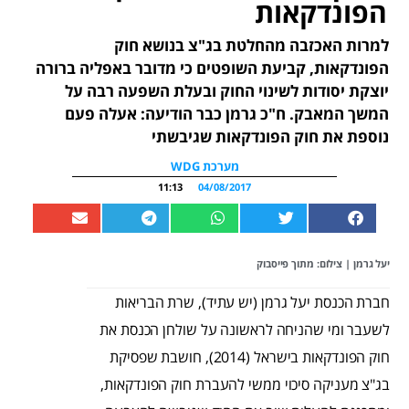
הפונדקאות
למרות האכזבה מהחלטת בג"צ בנושא חוק
הפונדקאות, קביעת השופטים כי מדובר באפליה ברורה
יוצקת יסודות לשינוי החוק ובעלת השפעה רבה על
המשך המאבק. ח"כ גרמן כבר הודיעה: אעלה פעם
נוספת את חוק הפונדקאות שגיבשתי
מערכת WDG
11:13
04/08/2017
יעל גרמן | צילום: מתוך פייסבוק
חברת הכנסת יעל גרמן (יש עתיד), שרת הבריאות
לשעבר ומי שהניחה לראשונה על שולחן הכנסת את
חוק הפונדקאות בישראל (2014), חושבת שפסיקת
בג"צ מעניקה סיכוי ממשי להעברת חוק הפונדקאות,