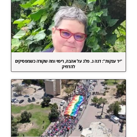
"יד ענקות": דנה ג. פלג על אהבה, ריפוי ומה שקורה כשמפסיקים
להדחיק