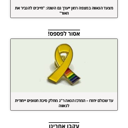
מצעד הגאווה במצפה רמון ייערך גם השנה: "חייבים להגביר את
האור"
אסור לפספס!
עד שכולם יחזרו – המרכז הגאה ר"ג מחלק סיכת חטופים ייחודית
לגאווה
עקבו אחרינו