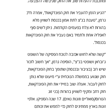
ומתכננת להעלות שוב את החוק שגיבשה להצבעה.
"הגיע הזמן להעביר את חוק הפונדקאות", אמרה ח"כ
גרמן, "טענת בג"צ לתת אמון בכנסת לשוויון מלא
בהורות לא צלח בפעמים הקודמות. ניתן לשים סוף
לאפליה אחת ולתמיד באם נעביר את חוק הפונדקאות
בכנסת".
"קשה שלא לחוש אכזבה לנוכח הפסיקה של השופט
ג'ובראן ושופטי בג"צ", הוסיפה גרמן, "אך חשוב לזכור
שיש רוב (בציבור ובכנסת) שתומך בחוק הפונדקאות,
חוק שגווע בממשלה הנוכחית ע"י מיעוט שלא נותן
לחוק לעבור. אעלה שוב במיידי את חוק הפונדקאות,
חוק רחב ומקיף לשוויון בהורות (בני זוג
הטרוסקסואליים וזוגות גאים). 17 שנה הספיקו. אלפי
זוגות בארץ ממתינים לחוק כדי לממש את זכותם