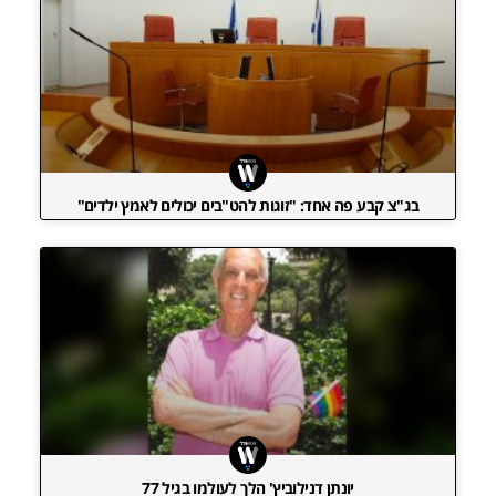
בג"צ קבע פה אחד: "זוגות להט"בים יכולים לאמץ ילדים"
יונתן דנילוביץ' הלך לעולמו בגיל 77