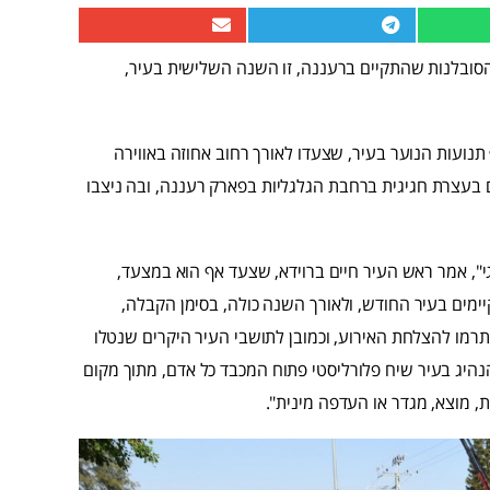
 7.6.22 חלק במצעד הגאווה והסובלנות שהתקיים ברעננה, זו השנה השלישית בעיר,
נועות הנוער בעיר, שצעדו לאורך רחוב אחוזה באווירה
תם בעצרת חגיגית ברחבת הגלגליות בפארק רעננה, ובה ניצבו
", אמר ראש העיר חיים ברוידא, שצעד אף הוא במצעד,
ימים בעיר החודש, ולאורך השנה כולה, בסימן הקבלה,
תרמו להצלחת האירוע, וכמובן לתושבי העיר היקרים שנטלו
הנהיג בעיר שיח פלורליסטי פתוח המכבד כל אדם, מתוך מקום
, מוצא, מגדר או העדפה מינית".