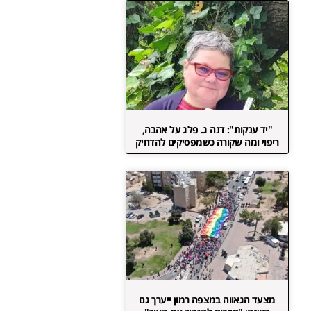
"יד ענקות": דנה ג. פלג על אהבה,
ריפוי ומה שקורה כשמפסיקים להדחיק
מצעד הגאווה במצפה רמון ייערך גם