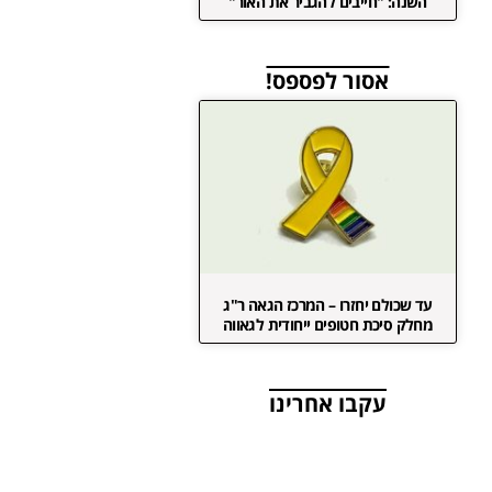
השנה: "חייבים להגביר את האור"
אסור לפספס!
עד שכולם יחזרו – המרכז הגאה ר"ג
מחלק סיכת חטופים ייחודית לגאווה
עקבו אחרינו