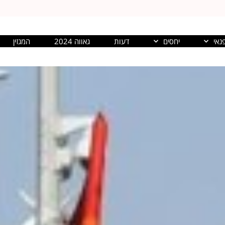
נאי
יחסים
דעות
גאווה 2024
המגזין