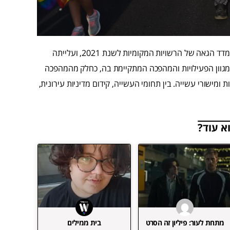
בתוך כך התבשרה עיריית רעננה היום על דירוגה במקום ה- 11 במדד הגאה של הרשויות המקומיות לשנת 2021, ועלייתה
קף את מגוון הפעילויות והמהפכה המתקיימת בה, כחלק מהמהפכה
 ומישורי עשייה. בין תחומי העשייה, קידום מדיניות עירונית,
א עוד?
מתחת לעור: פיליון זה הסרט
בית ממילים