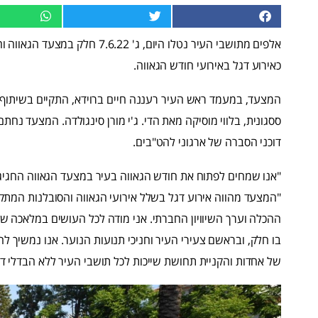
אלפים מתושבי העיר נטלו היום, ג'
כאירוע דגל באירועי חודש הגאווה.
המצעד, במעמד ראש העיר רעננה חיים ברוידא, התקיים בשיתוף ת
ססגונית, בלווי מוסיקה מאת הדי. ג'י מורן סינגולדה. המצעד נח
דוכני הסברה של ארגוני להט"בים.
"אנו שמחים לפתוח את חודש הגאווה בעיר במצעד הגאווה החגיגי
"המצעד מהווה אירוע דגל בשלל אירועי הגאווה והסובלנות המתקי
ההכלה וערך השיוויון החברתי. אני מודה לכל העושים במלאכה ש
בו חלק, ובראשם צעירי העיר וחניכי תנועות הנוער. אנו נמשיך ל
של אחדות והקניית תחושת שייכות לכל תושבי העיר ללא הבדלי דת