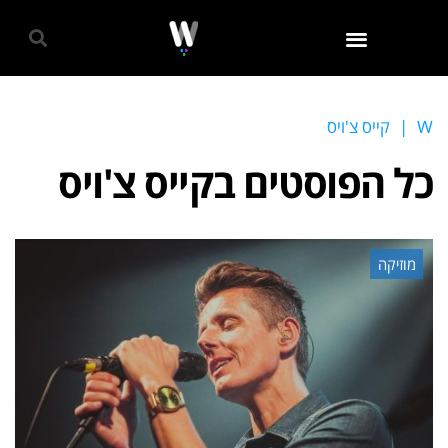
גאווה 2024
W
|
קייס צ'ויס
כל הפוסטים ב
קייס צ'ויס
מוזיקה