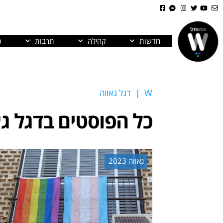
חדשות
קהילה
תרבות
פ
W
|
דגל גאווה
כל הפוסטים ב
דגל גא
גאווה 2023