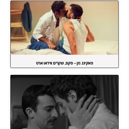
פאקינג מן – סקס, שקרים ווידאו ארט