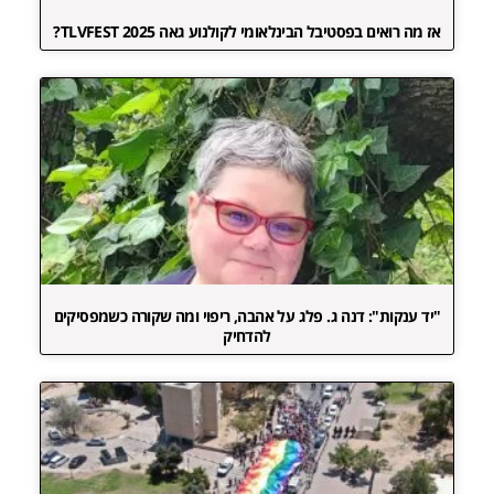
אז מה רואים בפסטיבל הבינלאומי לקולנוע גאה TLVFEST 2025?
"יד ענקות": דנה ג. פלג על אהבה, ריפוי ומה שקורה כשמפסיקים
להדחיק