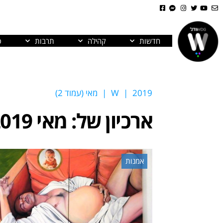
חדשות
קהילה
תרבות
פ
2019
|
W
|
מאי (עמוד 2)
ארכיון של:
מאי 2019
אמנות