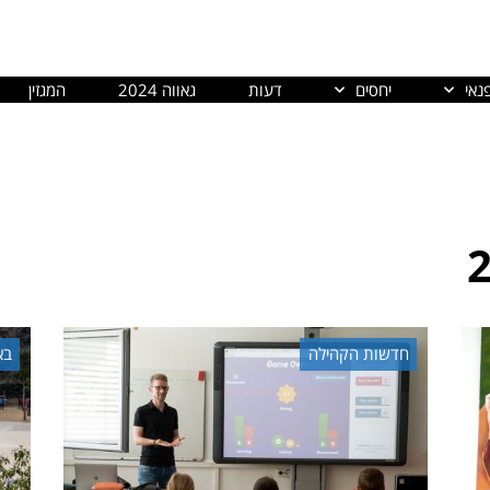
נאי
יחסים
דעות
גאווה 2024
המגזין
חדשות הקהילה
בא