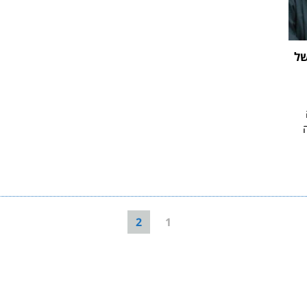
של
2
1