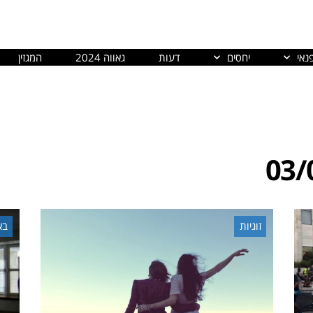
נאי
יחסים
דעות
גאווה 2024
המגזין
03/
זוגיות
בא