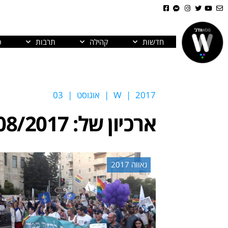
חדשות
קהילה
תרבות
פ
2017
|
W
|
אוגוסט
|
03
ארכיון של:
08/2017
גאווה 2017