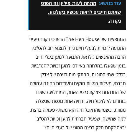
עוד בנושא:
מתחת לעור: פיליון זה הסרט
שאתם חייבים לראות עכשיו בקולנוע.
נקודה.
הממצאים של The Hen House הראו כי בקרב פעילי
התנועה לזכויות לבעלי חיים ניתן למצוא רוב להט"בי.
הרבה מהאנשים גילו את התנועה למען בעלי חיים
בזמן שפעלו במלחמה באיידס ולמען זכויות להט"ביות
בכלל. שתי הסוגיות, המתקיימות בזירה של צדק
חברתי, מעלות רגשות חזקים ומעודדות בחינה עמוקה
של התנהגות צודקת כלפי האחר, המוחלש. כשאנו
בוחרים לא לאכול חיה, זו חיה אחת נוספת שניצלה
ממוות. וכשמישהו אוכל חיה הוא משתף פעולה ברצח.
למה שמישהו שפעיל חברתית למען זכויות להט"ב
ירצה לקחת חלק ברצח המוני של בעלי חיים?