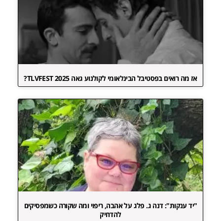
אז מה רואים בפסטיבל הבינלאומי לקולנוע גאה TLVFEST 2025?
"יד ענקות": דנה ג. פלג על אהבה, ריפוי ומה שקורה כשמפסיקים
להדחיק