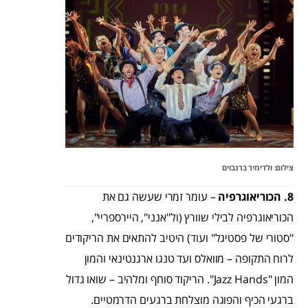
צילום: ולדימיר ברנבוים
8. הכוריאוגרפיה
– עומר זמרי שעשה גם את
הכוריאוגרפיה לבילי שוורץ (ול"אנני", היירספריי",
"סטורי של פסטיגל" ועוד) היטיב להתאים את הריקודים
לרוח התקופה – מוואלס ועד טנגו ארגנטינאי והמון
המון "Jazz Hands". הריקוד סוחף ומלהיב – שואו גדול
ברגעי הכיף והפוגה מוצלחת ברגעים הדרמטיים.