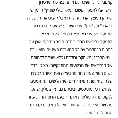
קאמבק גדול, שזיכה גם אותה בפרס התיאטרון
הישראלי לתפקיד משנה. מאז "בילי שוורץ" היומן של
שתיהן מפוצץ, אז הן עושות דאבל קאסט אחת לשנייה
ב"אנני" ובצ'פלין". אני משוכנע שמיקי קם נהדרת
בתפקיד, אך אני ראיתי את ההצגה עם טלי אורן.
בתפקיד רכילאית הבידור הדה הופר מחזיקה אורן על
כתפיה הנהדרות את כל המערכה השנייה. היא שרה
יוצא מהכלל, משחקת ורוקדת נפלא ויוצקת לדמותה
של הרכילאית את הרשעות המתבקשת. צ'פלין רדף
נשים מאוד צעירות והופר ניצלה זאת לטור הרכילות
שלה. בתקופת המקארתיזם היא הלשינה על אמנים
שנחשדו כקומוניסטים וביניהם גם על צ'פלין, שהעז
לנקוט עמדה פוליטית ולתמוך בעם הרוסי המדוכא. זה
מה שהביא לגירושו המיותר מארה"ב ולסיום עבודתו
המהוללת בהוליווד.