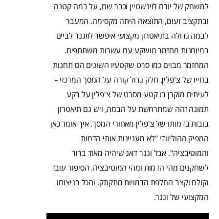
למשחק של יורם לוינשטיין וכבר שם, על במה קטנה
ובתקציב זעום, התוצאה היתה מקסימה. המעבר
לבמה גדולה בתיאטרון מקצועי איפשר לווגנר לביים
במיומנות מחזמר מושקע עם עשרות משתתפים.
המחזמר מבוים כמו סרט שקטעיו השונים הם תחנות
בחייו של צ'פלין. חלק גדול קורה על המסך המרכזי –
לעיתים מוקרן בו קטע מסרט של צ'פלין על רקע
תמונה זהה שמתרחשת על הבמה, ויש גם תיאטרון
בובות בדמותו של צ'פלין מאחורי המסך. איך אומר כאן
המפיק ההוליוודי "לא מעניינות אותי הדמות
והמוטיבציה". אבל וגנר דאג שיהיה מאוד ברור
לשחקנים מהי הדמות ומהי המוטיבציה. הסיפור עובד
וקולח וקצב החלפת הדמויות מתקתק, והכל בניצוחו
המקצועי של וגנר.