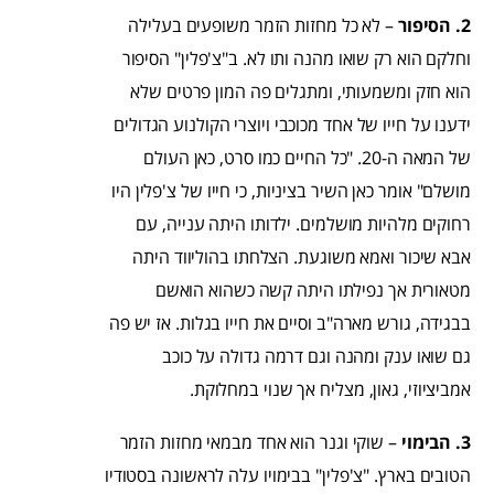
2. הסיפור
– לא כל מחזות הזמר משופעים בעלילה
וחלקם הוא רק שואו מהנה ותו לא. ב"צ'פלין" הסיפור
הוא חזק ומשמעותי, ומתגלים פה המון פרטים שלא
ידענו על חייו של אחד מכוכבי ויוצרי הקולנוע הגדולים
של המאה ה-20. "כל החיים כמו סרט, כאן העולם
מושלם" אומר כאן השיר בציניות, כי חייו של צ'פלין היו
רחוקים מלהיות מושלמים. ילדותו היתה ענייה, עם
אבא שיכור ואמא משוגעת. הצלחתו בהוליווד היתה
מטאורית אך נפילתו היתה קשה כשהוא הואשם
בבגידה, גורש מארה"ב וסיים את חייו בגלות. אז יש פה
גם שואו ענק ומהנה וגם דרמה גדולה על כוכב
אמביציוזי, גאון, מצליח אך שנוי במחלוקת.
3. הבימוי
– שוקי וגנר הוא אחד מבמאי מחזות הזמר
הטובים בארץ. "צ'פלין" בבימויו עלה לראשונה בסטודיו