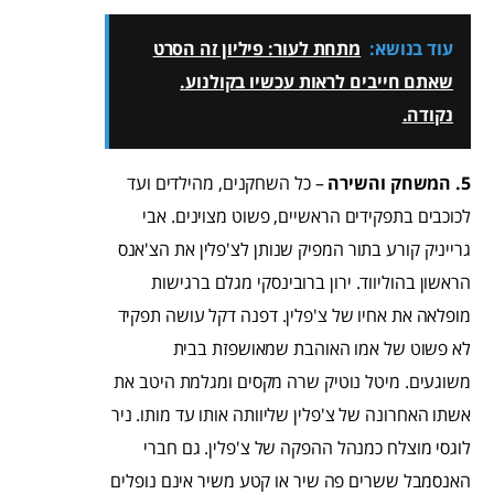
עוד בנושא:
מתחת לעור: פיליון זה הסרט
שאתם חייבים לראות עכשיו בקולנוע.
נקודה.
5. המשחק והשירה
– כל השחקנים, מהילדים ועד
לכוכבים בתפקידים הראשיים, פשוט מצוינים. אבי
גרייניק קורע בתור המפיק שנותן לצ'פלין את הצ'אנס
הראשון בהוליווד. ירון ברובינסקי מגלם ברגישות
מופלאה את אחיו של צ'פלין. דפנה דקל עושה תפקיד
לא פשוט של אמו האוהבת שמאושפזת בבית
משוגעים. מיטל נוטיק שרה מקסים ומגלמת היטב את
אשתו האחרונה של צ'פלין שליוותה אותו עד מותו. ניר
לוגסי מוצלח כמנהל ההפקה של צ'פלין. גם חברי
האנסמבל ששרים פה שיר או קטע משיר אינם נופלים