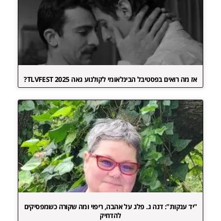
אז מה רואים בפסטיבל הבינלאומי לקולנוע גאה TLVFEST 2025?
"יד ענקות": דנה ג. פלג על אהבה, ריפוי ומה שקורה כשמפסיקים
להדחיק