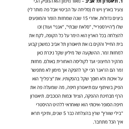
1. תיאטרון תל אביב
– מאור מימון הוא המפיק הכי
צעיר בארץ ויש לו (סליחה על הביטוי אבל פה מותר לי)
ביצים גדולות. אחרי 15 שנה שמחזות הזמר והמופעים
שלו ("היירספריי", "סלאח שבתי", "אנני" ועוד) זכו
להצלחה בכל הארץ הוא הימר על כל הקופה, לקח את
בית החייל והקים בו את תיאטרון תל אביב כמשכן קבוע
למחזות זמר. ההשקעה של מיליון שקל ניכרת כאן
מהקיר החיצוני ועד לקוליסה האחורית באולם. מחזות
זמר הם הז'אנר הכי יקר להפקה אך מימון לא מתפשר
על איכות ולא חוסך שקל בהפקותיו. את "צ'פלין" הוא
הפיק בשיתוף עם תיאטרון חיפה, מה שמעלה פה את
הרף מבחינת ההפקה, הציוד וכמות הכוכבים. תיאטרון
חיפה הסופר-איכותי הוא שאחראי ללהיט ההיסטרי
"בילי שוורץ" שרץ בהצלחה כבר 5 שנים, ותיכף תראו
איך הכל מתחבר.