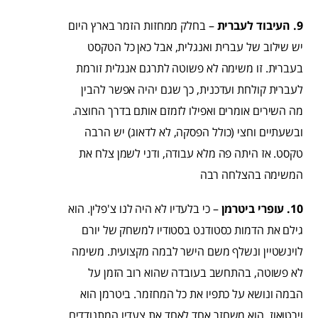
9. העיבוד לעברית
– בחלק ממחזות הזמר בארץ היום
יש שילוב של עברית ואנגלית, אבל כאן כל הטקסט
בעברית. זו משימה לא פשוטה לתרגם אנגלית זורמת
לעברית קולחת ועדכנית, כך שגם יהיה אפשר להבין
מה השירים אומרים ואפילו לזמזם אותם בדרך החוצה.
ובשעתיים וחצי (כולל הפסקה, לא לדאוג) יש הרבה
טקסט. אז היתה פה מלא עבודה, ודני לשמן צלח את
המשימה בהצלחה רבה
10. עופרי ביטרמן
– כי בלעדיו לא היה לנו צ'פלין. הוא
גילם את הדמות כסטודנט בסטודיו למשחק של יורם
לוינשטיין ונשלף משם הישר לבמה מקצועית. משימה
לא פשוטה, בהתחשב בעובדה שהוא רוב הזמן על
הבמה ונושא על כתפיו את כל המחזמר. ביטרמן הוא
וירטואוז. הוא משחזר אחד לאחד את צעדיו המתנודדים