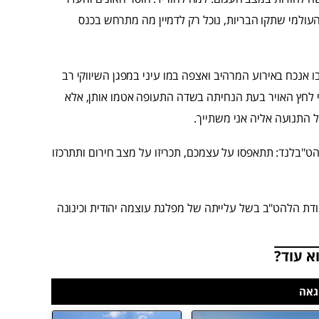
ולמי שתקו הבריות, נוכל רק לדמיין מה מתרחש בכנס
 אנכח באירוע המרהיב ואצפה במו עיני במפגן השיווקי רב
נויי לחץ האויר בעת הנחיתה בשדה התעופה אטמו אותן, אלא
תנועה אליה אני משתייך.
בד, זוהי קריאה אחרונה לנוסעים הגאים של טיסה 555 ללהט"בלנד: תתאפסו על עצמכם, תכריזו על מצב חירום ותתרכזו
ודת הלהט"ב בשל עלייתה של מפלגת עוצמה יהודית וכינונה
א עוד?
גאה