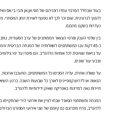
בעוד שבחלל המרכזי עמדו דוכניהם של הסי.אן.אן והבי.בי.אס וש
להפוך לגרעינית, שום זכר לכך לא טפטף לאוירת החג המסחרי. מי
נעדרות בשקט מהכנס.
בין שלטי הענק וסרטי הצוואר הממותגים של ערב הסעודית, נות
כ-45 דקות ענו המשתתפים לשאלותיה של המנחה הבריטית והמח
על נראות שוויונית לכל אותיות הלהט"ב. הם סיפרו על ימי צילומי
וצבעי עור שונים.
על שאלה אחרת, עליה הסכימו כל המשתתפים, התעכבו ארוכות. הא
הגאווה או לדרוש קמפיינים לאורך כל שבועות השנה. ברגע השיא
תיירות גאה למדינות באפריקה שאינן ידידותיות ללהט"ב.
המנחה ומשתתפי הפאנל שכחו לציין את אירועי הירי שהתקיימו בש
ללהט"ב, פרח מזכרונם גם קיומם של שני אירועי הספורט הגדולים