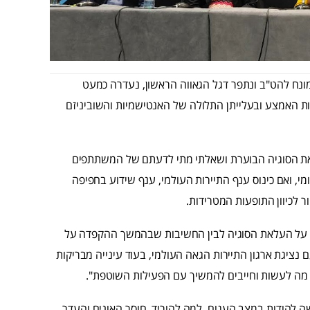
נח להט"ב ונתפר דגל הגאווה הראשון, נעדרה כמעט
ת האמצע ובעלייתן התלולה של האנטישמיות והשוביניזם
את הסוגיה הבוערת ושאלתי מתי לדעתם של המשתתפים
מי, ואם כינוס ענף התיירות העולמי, ענף שידוע בחפיפה
 לכיוון התופעות המטרידות.
 על העלאת הסוגיה לבין החשיבות שבהמשך ההקפדה על
 נציגת ארגון התיירות הגאה העולמי, בעוד עינייה מבריקות
ם מה לעשות וחייבים להמשיך עם הפעילות השוטפת".
להודות במצב העגום. למה להוריד. חוסר האונים והעדר