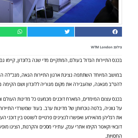
צילום: WTM London
בכנס התיירות הגדול בעולם, המתקיים מדי שנה בלונדון, קיימו ג
במושב המיוחד השתתפה נציגת ארגון התיירות הגאה, מנכ"לה הג
להט"ב מגאנה, שהעבירה את מקום מגוריה ללונדון ושם הקימה מיזם 
בכנס עצום המימדים, המארח דוכנים מכמעט כל מדינות העולם ומ
על גווניה, בלטה נוכחותן של מדינות ערב. בעוד שמשרדי התיירות ש
את רגליהן מהאירוע ואפשרו לנציגים פרטיים לשוטט בין דוכני הע
דובאי וקאטר הקימו אתרי ענק, עתירי מסכים והקרנות, הציגו מו
החסויות.