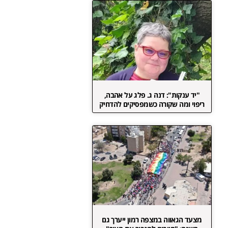
"יד ענקות": דנה ג. פלג על אהבה,
ריפוי ומה שקורה כשמפסיקים להדחיק
מצעד הגאווה במצפה רמון ייערך גם