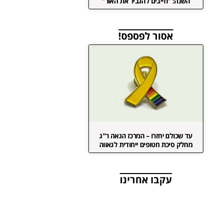
השנה: "חייבים להגביר את האור"
אסור לפספס!
עד שכולם יחזרו – המרכז הגאה ר"ג
מחלק סיכת חטופים ייחודית לגאווה
עקבו אחרינו