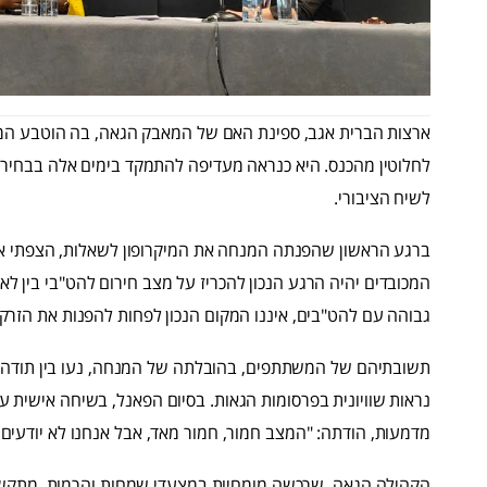
ארצות הברית אגב, ספינת האם של המאבק הגאה, בה הוטבע המו
לחלוטין מהכנס. היא כנראה מעדיפה להתמקד בימים אלה בבחירו
לשיח הציבורי.
ברגע הראשון שהפנתה המנחה את המיקרופון לשאלות, הצפתי 
המכובדים יהיה הרגע הנכון להכריז על מצב חירום להט"בי בין לאו
גבוהה עם להט"בים, איננו המקום הנכון לפחות להפנות את הזרקור
תשובתיהם של המשתתפים, בהובלתה של המנחה, נעו בין תודה
נראות שוויונית בפרסומות הגאות. בסיום הפאנל, בשיחה אישית עם
מדמעות, הודתה: "המצב חמור, חמור מאד, אבל אנחנו לא יודעי
הקהילה הגאה, שרכשה מומחיות במצעדי שמחות והרמות, מתקשה 