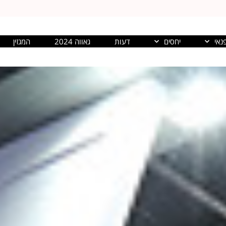
נאי
יחסים
דעות
גאווה 2024
המגזין