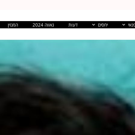
נאי
יחסים
דעות
גאווה 2024
המגזין