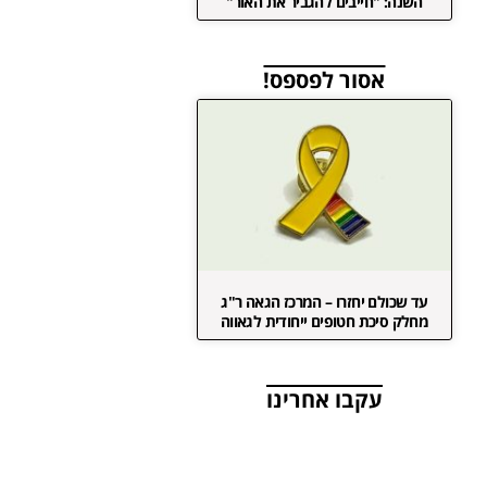
השנה: "חייבים להגביר את האור"
אסור לפספס!
עד שכולם יחזרו – המרכז הגאה ר"ג
מחלק סיכת חטופים ייחודית לגאווה
עקבו אחרינו