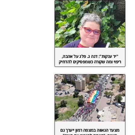
"יד ענקות": דנה ג. פלג על אהבה,
ריפוי ומה שקורה כשמפסיקים להדחיק
מצעד הגאווה במצפה רמון ייערך גם