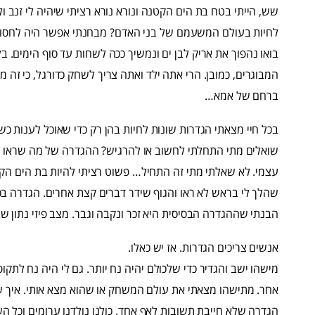
שש, הייתי בטח בת הים הקטנה ונורא נורא רציתי שיהיה לי זנב ול
לחיות בעולם המשעמם של בני האדם? מבחנתי אפשר היה לחסו
בואו נהפוך את אריק לבן ים ונמשיך ככה לשחות עד סוף הימים. ב
המבוגרים, כמובן. הרי אתה ילד ואתה צריך לשחק כדורגל, כי זה
ברחם של אמא…
בכל חיי מצאתי הגדרות שונות לחיות בהן רק כדי שאוכל לענות כשש
שואלים מתי התחלתי לחשוב או להרגיש? ההגדרה של מה שראו 
עצמי. לא שאלתי מתי זה התחיל… פשוט רציתי להיות בת הים הקט
שהלך לי בראש לא ראו והגוף שידר דברים קצת אחרים. הגדרה בס
הבנתי שההגדרה הבסיסית היא זכר ונקבה וגבר. מצב פיזי נתון ש
אנשים צריכים הגדרות. אז יש כאלו.
מישהו ישב והגדיר כדי שלכולם יהיה נח יותר. גם לי היה נח לתק
אחר. מתישהו מצאתי את עולם המשחק או שהוא מצא אותי. איך ש
הגדרה שלא חייבת תשובות לאף אחד. כולנו נולדנו ערומים וכל הש