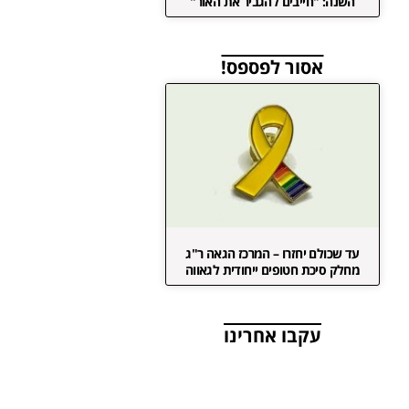
השנה: "חייבים להגביר את האור"
אסור לפספס!
עד שכולם יחזרו – המרכז הגאה ר"ג
מחלק סיכת חטופים ייחודית לגאווה
עקבו אחרינו