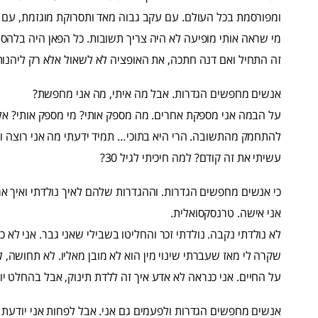
ומפורסמת בכל העולם. עם עקב גבוה מאד ותסרוקת מוגזמת, עם מל
מי שראה אותי מופיעה לא היה צריך תשובות. כל הפאן היה בלהסת
זה התחיל ואם דנה חתכה, את האופציה לא לשאול אלא רק ליהנו
אנשים מחפשים הגדרות. אבל מה איתי, מה אני מחפשת?
על הבמה אני מספקת אחרים. מה מספק אותי? מי מספק אותי? א
להתחמק מהתשובה. הרי היא בתוכי… תמיד ידעתי מה אני רוצה ומר
עשיתי את זה קודם? למה חיכיתי לגיל 30?
כי אנשים מחפשים הגדרות. וההגדרות שלהם לאיך נולדתי ואיך אמו
אני אישה. טרנסקסואלית.
לא נולדתי נקבה. נולדתי זכר והחליטו בשבילי שאני גבר. אני לא
שקרה לי מאז שעברתי שינוי מין הוא לא מובן מאליו. לא תחושה, ל
על החיים. אני כנראה לא אדע איך זה ללדת תינוק, אבל בהחלט יו
אנשים מחפשים הגדרות ולפעמים גם אני. אבל לפחות אני יודעת מ