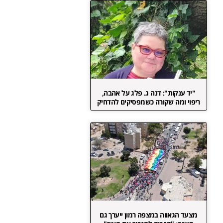
"יד ענקות": דנה ג. פלג על אהבה,
ריפוי ומה שקורה כשמפסיקים להדחיק
מצעד הגאווה במצפה רמון ייערך גם