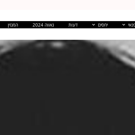
נאי
יחסים
דעות
גאווה 2024
המגזין