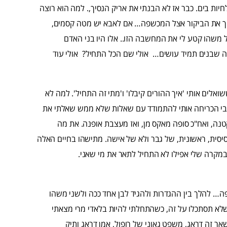
חיות בים. כבר אז לא הבנתי את אריק הנסיך,. למה הוא רוצה
ך את הביקור אצל המכשפה… אם לאבא יש מטה קסמים,
ל משהו קטע לי את המחשבה הזו.. אלו היו בני האדם
 מה שבנים תמיד עושים… אולי שם הכל התחיל? אולי עוד
ואלים אותי 'איך ההורים קיבלו' ו'מתי זה התחיל'. למה לא
בי הכריחה אותי להתמודד עם שאלות שלא ממש שאלתי את
נה, ואח"כ סופה מאקס מן, ואז מעצבת אופנה. את מה
יסית, ראשונית, של גבר ולא של אישה. מתישהו בחיים האלה
במקרה שלי אפילו לא התחיל לתאר את מי שאני.
ופה… להלך בין ההגדרות ולהגיד לבן אחד ככה ולשני משהו
לא תסתכלו על זה, כשהתחלתי להיות בלאדי מרי מצאתי
אר זה דראג, משפט גאוני של רופול, אמן דראג ותיק