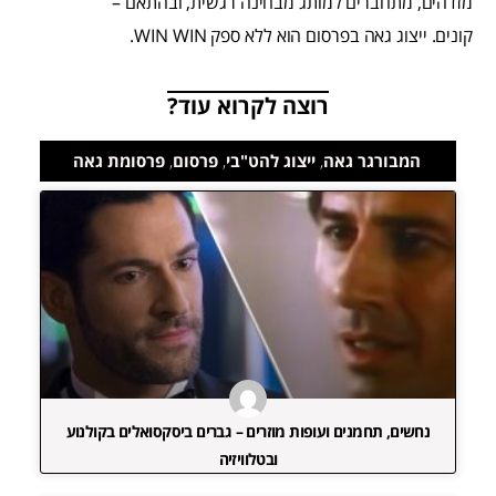
מזדהים, מתחברים למותג מבחינה רגשית, ובהתאם –
קונים. ייצוג גאה בפרסום הוא ללא ספק WIN WIN.
רוצה לקרוא עוד?
המבורגר גאה
,
ייצוג להט"בי
,
פרסום
,
פרסומת גאה
נחשים, תחמנים ועופות מוזרים – גברים ביסקסואלים בקולנוע
ובטלוויזיה