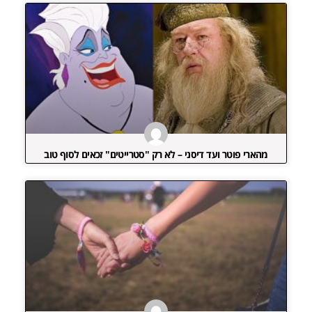
מהארי פוטר ועד דיסני – לא רק "סטרייטים" זכאים לסוף טוב