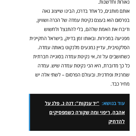
נאורות וחדשנות.
אותם מותגים, כל אחד בדרכו, הבינו שייצוג גאה
בפרסום הוא בעצם נקיטת עמדה של הכרה ושוויון,
ודיברו את האמת שלהם, בלי להתנצל ולחשוש
מפגיעה במכירות. ובאותו זמן בדיוק, בישראל החקיינית
הסלקטיבית, עדיין נמנעים מלנקוט באותה עמדה.
כשחושבים על זה, אי נקיטת עמדה בסוגייה חברתית
כל כך מדוברת, היא הכי נקיטת עמדה שיש. עמדה
שמרנית ופחדנית. ובעולם הפרסום – לשתי אלה יש
מחיר כבד.
עוד בנושא:
"יד ענקות": דנה ג. פלג על
אהבה, ריפוי ומה שקורה כשמפסיקים
להדחיק