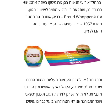
במהלך אירועי הגאווה בסן פרנסיסקו בשנת 2014 יצא
ברגר קינג, מותג אהוב וותיק שמחויב לשיוויון ומגוון,
עם ה-Proud Whopper – בדיוק אותו הוופר המוכר
משנת 1957 – רק בעטיפה שונה, צבעונית. מה
ההבדל? אין.
והתגובות? אז למרות העטיפה העליזה והמסר החכם
שנגזר סה”כ מאהבה, הקהל בארץ האפשרויות הבלתי
מוגבלות, לא מיהר לפרגן למהלך. תגובות כגון "כשאני
אוכל המבורגר אני לא רוצה לחשוב על גברים עושים