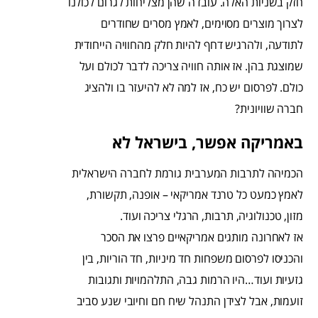
חזק בשניות האלה. עובדה שהן מצליחות לגרום לכולנו
לצרוך מוצרים מסוימים, לאמץ מסרים שחודרים
לתודעה, ולהרגיש דחף להיות חלק מהחוויה הייחודית
שמוצגת בהן. אז אותה חוויה צריכה לדבר לכולם ועל
כולם. לפרסום יש כח, אז למה לא להיעזר בו ולהציג
חברה שוויונית?
באמריקה אפשר, בישראל לא
הכמיהה לתרבות המערבית גורמת לחברה הישראלית
לאמץ כמעט כל טרנד אמריקאי – אופנה, תקשורת,
מזון, טכנולוגיה, תרבות, הרגלי צריכה ועוד.
אז לאחרונה מותגים אמריקאיים פרצו את הסכר
והכניסו לפרסום משפחות חד מיניות, חד הוריות, בין
גזעיות ועוד…היו הרמות גבה, התלהמויות ותגובות
זועמות, אבל לצידן התנהל שיח חם וחיובי שנע סביב