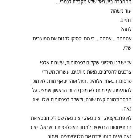
מהחברה בישראל שלא מקבלת לגמרי…
עוד משהו?
דתיים.
למה?
אהמממ… אההה… כי הם יפסיקו לקנות את המוצרים
שלי.
אז יש לנו מיליוני שקלים לפרסומות, עשרות אלפי
צרכנים להט”בים, מאות מותגים, עשרות משרדי
פרסום. ו…אחד אלוהינו. ומול אוהדיו, אף מותג לא מוכן
להתעמת. אף מותג לא מוכן להיות הראשון שמציג על
המסך תמונה קצת שונה, ולשלב בפרסומות שלו ייצוג
גאה.
לא פרובוקציה, ייצוג גאה. ייצוג גאה שסה”כ מבטא את
ההתייחסות הבסיסית למגוון האוכלוסיות בישראל. ייצוג
גאה שעם הזמן יקדם את הלגיטימציה, ויעזור