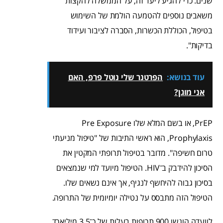
שנים. כדי להגיע ליעד זה, על הממשלה להקצות
משאבים נוספים להטמעה הולמת של השימוש
בטיפול, הכוללת הכשרות, הסברה לציבור ועידוד
בדיקות".
עוד בנושא:
הפרטנר שלי נוטל פרפ, האם
אני מוגן?
PrEP, או בשם המלא שלו Pre Exposure
Prophylaxis, הוא ראשי התיבות של "טיפול מניעתי
טרום חשיפה". מדובר בטיפול תרופתי המקטין את
הסיכון להידבק ב־HIV. הטיפול מיועד למי שנמצאים
בסיכון גבוה להיחשף לנגיף, אך אינם נשאים שלו.
הטיפול הזה מתבסס על נטילה יומיומית של התרופה.
לוועדה הוגשו 900 תרופות בעלות של כ־3.5 מיליארד