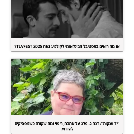
אז מה רואים בפסטיבל הבינלאומי לקולנוע גאה TLVFEST 2025?
"יד ענקות": דנה ג. פלג על אהבה, ריפוי ומה שקורה כשמפסיקים
להדחיק