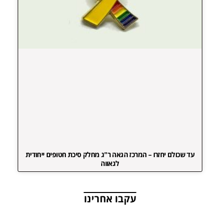
עד שכולם יחזרו – המרכז הגאה ר"ג מחלק סיכת חטופים ייחודית
לגאווה
עקבו אחרינו