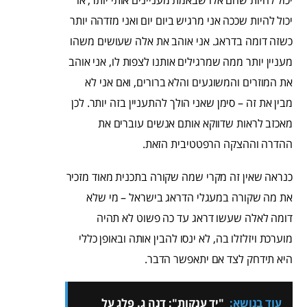
יכול להיות שהם אלו שבאמת מעניינים אותי יותר, או
יכול להיות שככה אני מרגיש ביום יום ואני מזדהה יותר
כשזה דומה בדראג. אני אוהב את אלה שעושים משהו
מעניין יותר ממה שמרגילים אותנו לצפות לו, אני אוהב
את המוזרים והמשוגעים והלא ברורים, ואם אני לא
מבין את זה – סימן שאני הולך להתעניין בזה יותר. לכן
מאכזב לראות שדווקא אותם אנשים עוברים את
ההדרה וההצקה הרפטטיבית הזאת.
כנראה שאין זה מקרי שמה שקורה בתכנית מאוד מזכיר
את מה שקורה במעגלי הדראג בישראל – מי שלא
דומה לאלה שעשו דראג עד כה פשוט לא תהיה
מוערכת ויזלזלו בה, לא ינסו להבין אותה ובאופן כללי
היא תידחק לצד אם יתאפשר הדבר.
עוד בנושא:
"יד ענקות": דנה ג. פלג על