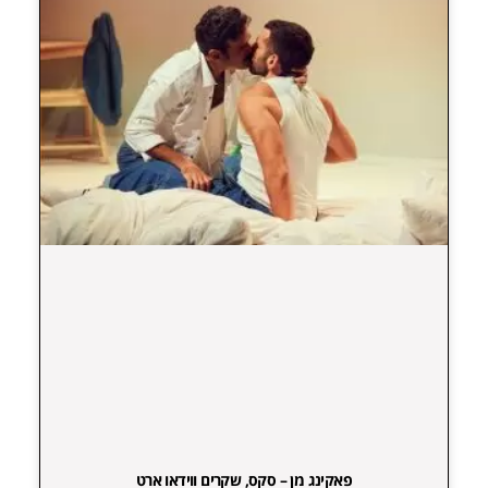
פאקינג מן – סקס, שקרים ווידאו ארט