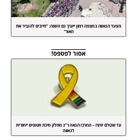
מצעד הגאווה במצפה רמון ייערך גם השנה: "חייבים להגביר את
האור"
אסור לפספס!
עד שכולם יחזרו – המרכז הגאה ר"ג מחלק סיכת חטופים ייחודית
לגאווה