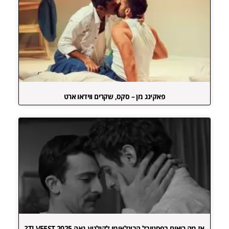
פאקינג מן – סקס, שקרים ווידאו ארט
אז מה רואים בפסטיבל הבינלאומי לקולנוע גאה TLVFEST 2025?