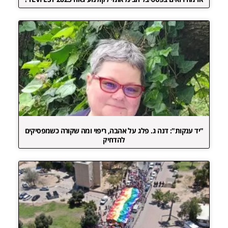
"יד ענקות": דנה ג. פלג על אהבה, ריפוי ומה שקורה כשמפסיקים
להדחיק