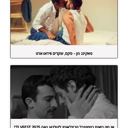
פאקינג מן – סקס, שקרים ווידאו ארט
אז מה רואים בפסטיבל הבינלאומי לקולנוע גאה TLVFEST 2025?