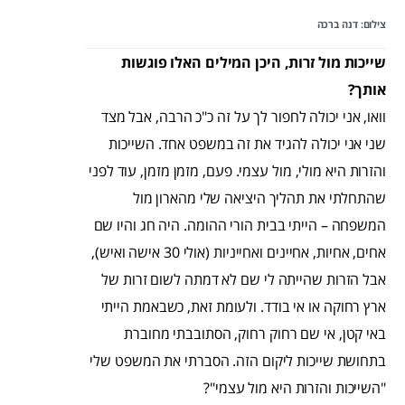
צילום: דנה ברכה
שייכות מול זרות, היכן המילים האלו פוגשות
אותך?
וואו, אני יכולה לחפור לך על זה כ"כ הרבה, אבל מצד
שני אני יכולה להגיד את זה במשפט אחד. השייכות
והזרות היא מולי, מול עצמי. פעם, מזמן מזמן, עוד לפני
שהתחלתי את תהליך היציאה שלי מהארון מול
המשפחה – הייתי בבית הורי ההומה. היה חג והיו שם
אחים, אחיות, אחיינים ואחייניות (אולי 30 אישה ואיש),
אבל הזרות שהייתה לי שם לא דמתה לשום זרות של
ארץ רחוקה או אי בודד. ולעומת זאת, כשבאמת הייתי
באי קטן, אי שם רחוק רחוק, הסתובבתי מחוברת
בתחושת שייכות ליקום הזה. הסברתי את המשפט שלי
"השייכות והזרות היא מול עצמי"?