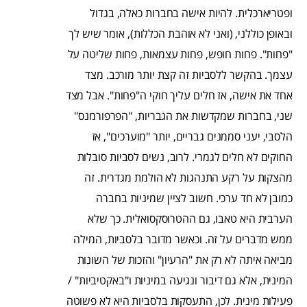
ופטריארכלית. להיות אישה בחברות כאלה, בגדול
ובאופן כוללני, (ואני לא אוהבת הכללות), אומר שיש לך
"פחות". פחות חופש, פחות עצמאות, פחות שליטה על
עצמך. בהקשר ללסביות זה קצת יותר מורכב. מצד
אחד את אישה, אז חלים עליך חוקי ה"פחות". אבל מצד
שני, בחברות שמקדשות את הגבריות, "הפרפורמנס"
הלסבי, יעני סממנים גבריים, יותר "מוערכים", אז
החוקים לא חלים לגמרי. לרוב, נשים לסביות סובלות
מהצקות על רקע התנהגות לא הולמת מגדרית. זה
כמובן לא חד ערכי. חשוב לציין שמיניות בחברה
הערבית היא טאבו, גם ההטרוסקסואלית. כך שלא
ממש מדברים על זה. וכאשר מדובר בלסביות, המילה
מביאה איתה לא רק את "הרעיון" והזכות של השונות
המינית, אלא גם דיבור ונגיעה במיניות ו"באקטיביות" /
פעילות מינית. לכן, התעסקות בלסביות היא לא פשוטה