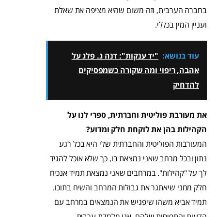
בחברה הערבית, וזה משום שהיא מציפה את שאלת
ועניין המין בכללי.
עוד בנושא:
"יד ענקות": דנה ג. פלג על
אהבה, ריפוי ומה שקורה כשמפסיקים
להדחיק
את מעורבת פוליטית וחברתית, ספרי לנו על
הקהילות בהן את לוקחת חלק ומדוע?
המעורבות הפוליטית והחברתית שלי היא בכל רגע
נתון ובכל מרחב שאני נמצאת בו, כך שלא אוכל להגיד
לך על "קהילות". במרחבים שאני נמצאת תמיד אנכיח
חלק ממני שיאתגר את גבולות המרחב והשיח בתוכו.
תמיד אביא משהו שיפגיש את הנמצאים במרחב עם
הדעות והתפיסות שלהם. אני מלמדת ערבית