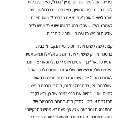
בידיים'. אבל מצד שני הן עדיין "בנות", כאלו שצריכות
להיות בבית לפני החושך, כאלו כשדברו בטלפון והיה
מותר לשאול אותן "עם מי את מדברת?" (ואת חייבת
לענות). כאלו שעמדו במטבח והגישו אוכל ועשו כלים.
שליטה וחופש תנועה היו יותר של הבנים.
קצת קשה לשים את היחס כלפי "הנקבות" בבית
במסגור מדויק שישקף את התמונה. אליי לדוגמא, תמיד
התייחסו כאל "בן". הזמינו אותי ללכת לדוג או לצוד עם
האחים שלי. וכשאחיות שלי עמדו במטבח להכין אוכל
לארוחת החג? אני הייתי עם הבנים מרימה כסאות
ושולחנות. אז, בהתבסס על זה, היה לי הרבה חופש
להיות "אני". להיות עם פרפורמנס של בן, ולא לקבל
התנגדות או דיכויי לחלק הזה. למרות ההבניות של
ההתנהגות והמראה שלי, אף פעם לא ממש התבקשתי
לעשות אחרת. הייתי חוזרת מהאוניברסיטה בגיל 21