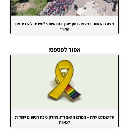
מצעד הגאווה במצפה רמון ייערך גם השנה: "חייבים להגביר את
האור"
אסור לפספס!
עד שכולם יחזרו – המרכז הגאה ר"ג מחלק סיכת חטופים ייחודית
לגאווה