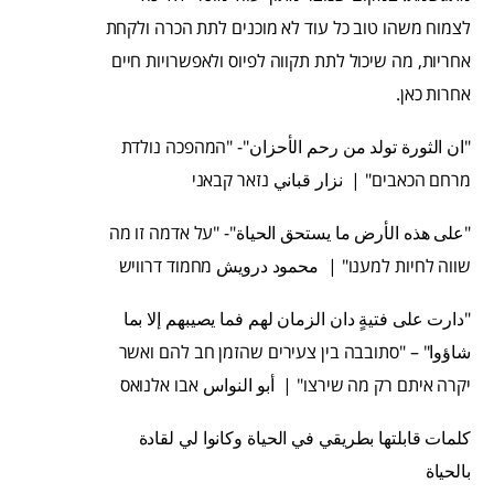
לצמוח משהו טוב כל עוד לא מוכנים לתת הכרה ולקחת
אחריות, מה שיכול לתת תקווה לפיוס ולאפשרויות חיים
אחרות כאן.
"ان الثورة تولد من رحم الأحزان"- "המהפכה נולדת
מרחם הכאבים" | نزار قباني נזאר קבאני
"على هذه الأرض ما يستحق الحياة"- "על אדמה זו מה
שווה לחיות למענו" | محمود درويش מחמוד דרוויש
"دارت على فتيةٍ دان الزمان لهم فما يصيبهم إلا بما
شاؤوا" – "סתובבה בין צעירים שהזמן חב להם ואשר
יקרה איתם רק מה שירצו" | أبو النواس אבו אלנואס
كلمات قابلتها بطريقي في الحياة وكانوا لي لقادة
بالحياة