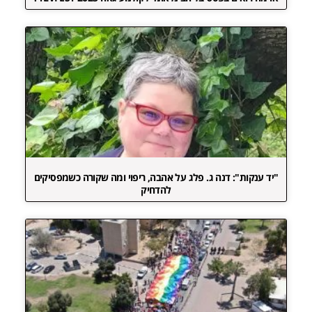
"יד ענקות": דנה ג. פלג על אהבה, ריפוי ומה שקורה כשמפסיקים
להדחיק