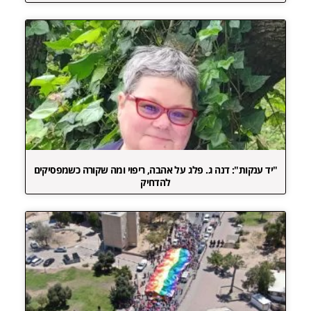
"יד ענקות": דנה ג. פלג על אהבה, ריפוי ומה שקורה כשמפסיקים
להדחיק