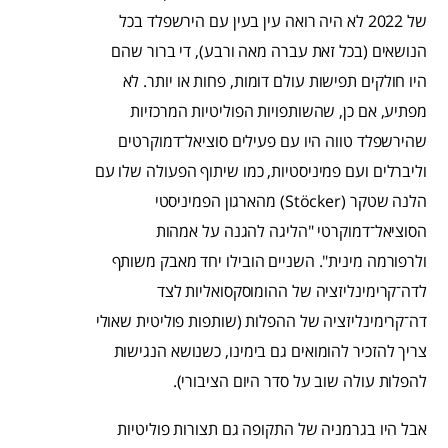
של 2022 לא היה רואה עין בעין עם הירשפלד בכל
הנושאים (בכל זאת עברה מאה ורבע), די ברור שהם
היו חולקים תפישות עולם דומות, פחות או יותר. לא
מפתיע, אם כן, שהשותפויות הפוליטיות המרכזיות
שהירשפלד טווה היו עם פעילים סוציאל־דמוקרטים
וליברלים ועם פמיניסטיות, כמו שיתוף הפעולה שלו עם
הלנה שטקר (Stöcker) מהארגון הפמיניסטי
הסוציאל־דמוקרטי "הליגה להגנה על אמהות
ולרפורמה מינית". השניים הובילו יחד מאבק משותף
לדה־קרימינליזציה של ההומוסקסואליות לצד
דה־קרימינליזציה של ההפלות (שותפות פוליטית שאולי
צריך להזכיר להומואים גם בימינו, כשנושא הנגישות
להפלות עולה שוב על סדר היום הציבורי).
אבל היו בגרמניה של התקופה גם תצורות פוליטיות