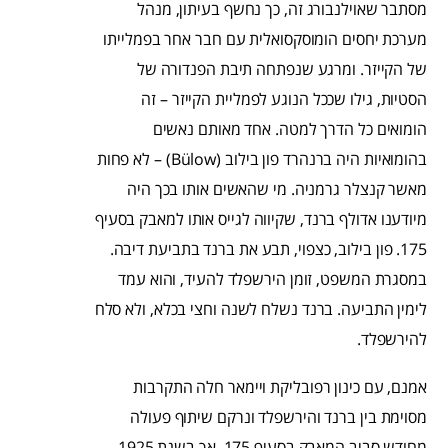
מסתבר שאוילנבורג זה, כך נחשף בעיתון, מנהל
מערכת יחסים הומוסקסואלית עם חבר אחר בפמלייתו
של הקייזר. ומרגע שנפתחה תיבת הפנדורה של
הסטיות, גילו שככל הנוגע לפמליית הקייזר – זה
הומואים כל הדרך למטה. אחד מאותם נאשים
בהומואיות היה ברנהרד פון בילוב (Bülow) – לא פחות
מאשר קנצלר גרמניה. מי שהאשים אותו בכך היה
מיודענו אדולף ברנד, שקיווה לגייס אותו למאבק בסעיף
175. פון בילוב, כצפוי, תבע את ברנד בתביעת דיבה.
במסגרת המשפט, זומן הירשפלד להעיד, והוא עמד
לימין התביעה. ברנד נשלח לשנה וחצי בכלא, ולא סלח
להירשפלד.
אמנם, עם כינון רפובליקת ויימאר חלה התקרבות
מסוימת בין ברנד והירשפלד ונרקם שיתוף פעולה
מחודש סביב המאבק בסעיף 175, אך בשנת 1925