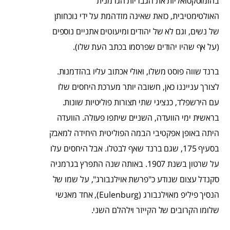
בהומוסקסואליות את הגבריות הגרמנית
האולטימטיבית, כזאת שאינה מזדהמת על ידי נוכחותן
של נשים, וגם לא של יהודים ומיעוטים אתניים נוספים
(על אף שהיו יהודים שפרסמו בכתב העת שלו).
ברנד שווה פוסט משלו, ואולי אכתוב עליו בהזדמנות.
לצורך ענייננו כאן, חשובה יותר מערכת היחסים שלו
עם הירשפלד, כנציגי שתי תצורות פוליטיות שונות.
בראשית ימי הוועדה, השניים שיתפו פעולה. הוועדה
היתה באופן אפקטיבי הבמה הפוליטית היחידה למאבק
בסעיף 175, שגם ברנד שאף לבטלו. אבל היחסים עלו
על שרטון בשנת 1907. באותה שנה התפרץ בגרמניה
סקנדל עצום שנודע כ"פרשת אוילנבורג", על שמו של
הנסיך פיליפ מאוילנבורג (Eulenburg), אחד מאנשי
שלומו הקרובים של הקייזר וילהלם השני.