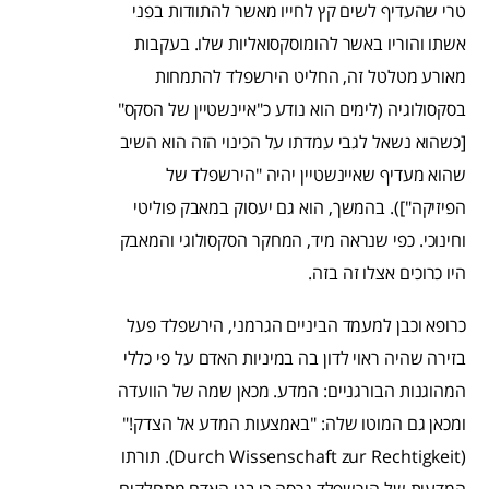
טרי שהעדיף לשים קץ לחייו מאשר להתוודות בפני
אשתו והוריו באשר להומוסקסואליות שלו. בעקבות
מאורע מטלטל זה, החליט הירשפלד להתמחות
בסקסולוגיה (לימים הוא נודע כ"איינשטיין של הסקס"
[כשהוא נשאל לגבי עמדתו על הכינוי הזה הוא השיב
שהוא מעדיף שאיינשטיין יהיה "הירשפלד של
הפיזיקה"]). בהמשך, הוא גם יעסוק במאבק פוליטי
וחינוכי. כפי שנראה מיד, המחקר הסקסולוגי והמאבק
היו כרוכים אצלו זה בזה.
כרופא וכבן למעמד הביניים הגרמני, הירשפלד פעל
בזירה שהיה ראוי לדון בה במיניות האדם על פי כללי
המהוגנות הבורגניים: המדע. מכאן שמה של הוועדה
ומכאן גם המוטו שלה: "באמצעות המדע אל הצדק!"
(Durch Wissenschaft zur Rechtigkeit). תורתו
המדעית של הירשפלד גרסה כי בני האדם מתחלקים