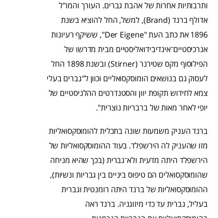
ותרבותיות אחרות של אהבת גברים. העורך והמו"ל
אדולף ברנד (Brand), למשל, החל להוציא בשנת
1896 את כתב העת "Der Eigene", ששיקף רעיונות
אנרכיסטיים־אינדיבידואליסטיים מבית מדרשו של
הפילוסוף מקס שטירנר (Stirner) ובשנת 1898 החל
לעסוק גם בנושאים הומוסקסואליים וכוון ל"גברים בעלי
צמא לחידוש תקופת יוון והסטנדרטים ההלניסטיים של
יופי לאחר מאות של ברבריות נוצרית".
ברנד העניק משמעות שונה בתכלית להומוסקסואליות
מזו שהעניק לה הירשפלד. בעוד ההומוסקסואליות של
הירשפלד היתה מדעית ולא־גברית (בכך שהיא מניחה
שהומוסקסואלים הם טיפוס ביניים בין גבריות ונשיות),
ההומוסקסואליות של ברנד היתה רומנטית וגברית
בעליל, גברית עד כדי מיזוגניה. ברנד ראה