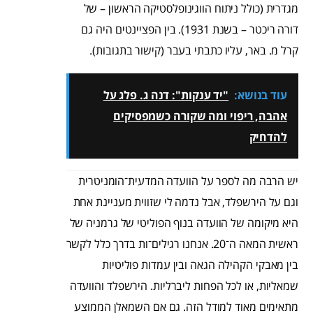
מגדרית (כולל ניתוח הווגינופלסטיקה הראשון – של
דורה ריכטר – בשנת 1931). בין הפציינטים היה גם
קרל מ. באר, עליו כתבתי בעבר (קישור בתגובות).
עוד בנושא:
"יד ענקות": דנה ג. פלג על
אהבה, ריפוי ומה שקורה כשמפסיקים
להדחיק
יש הרבה מה לספר על הוועדה המדעית־הומניטרית
וגם על הירשפלד, אבל נדמה לי שזווית מעניינת אחת
היא מיקומה של הוועדה בנוף הפוליטי של גרמניה של
ראשית המאה ה־20. אנחנו רגילים־ות בדרך כלל לקשר
בין מאבקי הקהילה הגאה ובין עמדות פוליטיות
שמאליות, או לכל הפחות ליברליות. הירשפלד והוועדה
מתאימים מאוד למודל הזה. גם אם השמאלן הממוצע