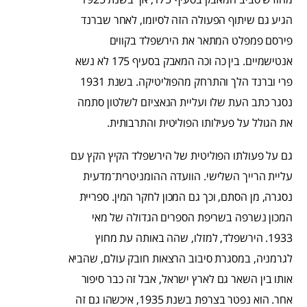
הגיע גם שיתוף הפעולה הזה לסיומו, לאחר שברנד
פירסם פמפלט המתאר את הירשפלד בקווים
אנטישמיים. בין כה וכה המאבק בסעיף 175 לא נשא
פרי וברנד הלך והתרחק מהפוליטיקה. בשנת 1931
נסגר כתב העת שלו ועליית הנאציזם לשלטון סתמה
את הגולל על פעילותו הפוליטית והתרבותית.
גם על פעולתו הפוליטית של הירשפלד הקיץ הקץ עם
עליית הרייך השלישי. הוועדה ההומניטרית־מדעית
נסגרה, מן הסתם, וכך גם המכון לחקר המין. ספריית
המכון נשרפה בשריפת הספרים הגדולה של מאי
1933. הירשפלד, למזלו, שהה באותה עת מחוץ
לגרמניה, במסגרת סיבוב הרצאות חובק עולם, שהביא
אותו בין השאר גם לארץ ישראל, אבל זה כבר סיפור
אחר. הוא נפטר בצרפת בשנת 1935, איכשהו גם זה