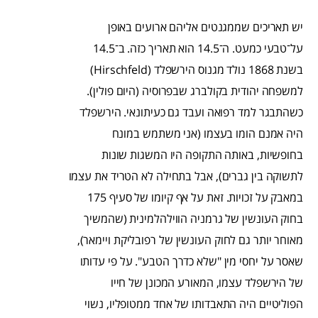
יש תאריכים שממגנטים אליהם ארועים באופן
על־טבעי כמעט. ה־14.5 הוא תאריך כזה. ב־14.5
בשנת 1868 נולד מגנוס הירשפלד (Hirschfeld)
למשפחה יהודית בקולברג שבפרוסיה (היום פולין).
כשהתבגר למד רפואה ועבד גם כעיתונאי. הירשפלד
היה אמנם הומו בעצמו (אני משתמש במונח
בחופשיות, באותה התקופה היו המשגות שונות
לתשוקה בין גברים), אבל בתחילה לא הטריד את עצמו
במאבק על זכויות. זאת על אף קיומו של סעיף 175
בחוק העונשין של גרמניה הווילהלמינית (שהמשיך
מאוחר יותר גם לחוק העונשין של רפובליקת ויימאר),
שאסר על יחסי מין "שלא כדרך הטבע". על פי עדותו
של הירשפלד עצמו, המאורע המכונן של חייו
הפוליטיים היה התאבדותו של אחד ממטופליו, נשוי