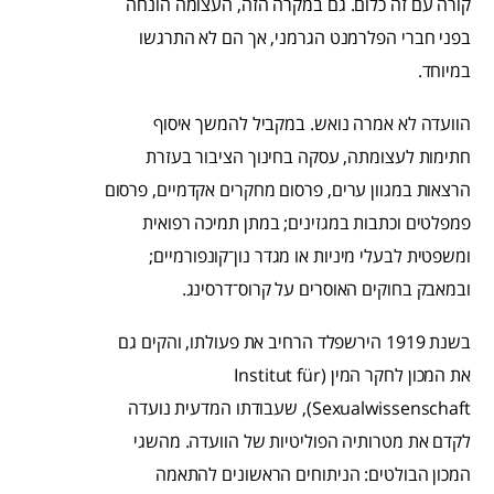
קורה עם זה כלום. גם במקרה הזה, העצומה הונחה
בפני חברי הפלרמנט הגרמני, אך הם לא התרגשו
במיוחד.
הוועדה לא אמרה נואש. במקביל להמשך איסוף
חתימות לעצומתה, עסקה בחינוך הציבור בעזרת
הרצאות במגוון ערים, פרסום מחקרים אקדמיים, פרסום
פמפלטים וכתבות במגזינים; במתן תמיכה רפואית
ומשפטית לבעלי מיניות או מגדר נון־קונפורמיים;
ובמאבק בחוקים האוסרים על קרוס־דרסינג.
בשנת 1919 הירשפלד הרחיב את פעולתו, והקים גם
את המכון לחקר המין (Institut für
Sexualwissenschaft), שעבודתו המדעית נועדה
לקדם את מטרותיה הפוליטיות של הוועדה. מהשגי
המכון הבולטים: הניתוחים הראשונים להתאמה