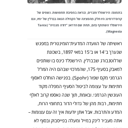
בתמונה: הירשפלד וחברים, כנראה במסיבת תחפושות. נשפים של
קרוס־דרסינג היו חלק מהסצינה של הקהילה הגאה בברלין של ימיו, וגם
הירשפלד השתתף בהם, תחת שם הדראג "דודה מגנזיה" (Tante
Magnesia).
ראשיתה של הוועדה המדעית־הומינטרית במפגש
שנערך ב־14 או ב־15 במאי 1897, בשכונת
שרלוטנבורג שבברלין. הירשפלד כינס בו שותפים
למאבק בסעיף 175, שהמרכזי שבהם היה המו"ל
הגרמני מקס שפור (Spohr). בפגישה הוחלט לאסוף
חתימות על עצומה לביטול הסעיף המפלה מקוד
העונשין הגרמני. ובאמת, תוך שנה נאספו קרוב לאלף
חתימות, רבות מהן של גדולי הדור בתחומי הרוח,
המדע והתרבות. אבל אתן יודעות איך זה עם עצומות –
אתה מעביר לינק במייל ומעלה בפייסבוק ובסוף לא